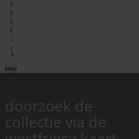
3
4
5
6
...
1
Meer
doorzoek de
collectie via de
westfriese kaart