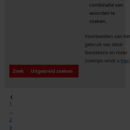
combinatie van
woorden te
zoeken.
Voorbeelden van he
gebruik van deze
leestekens en meer
zoektips vindt u
hier
.
Zoek
Uitgebreid zoeken
1
...
2
3