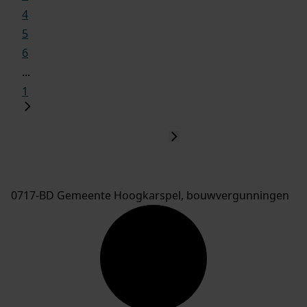
4
5
6
...
1
0717-BD Gemeente Hoogkarspel, bouwvergunningen