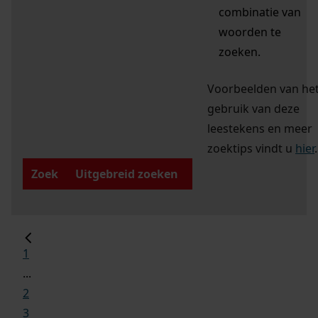
combinatie van
woorden te
zoeken.
Voorbeelden van he
gebruik van deze
leestekens en meer
zoektips vindt u
hier
.
Zoek
Uitgebreid zoeken
1
...
2
3