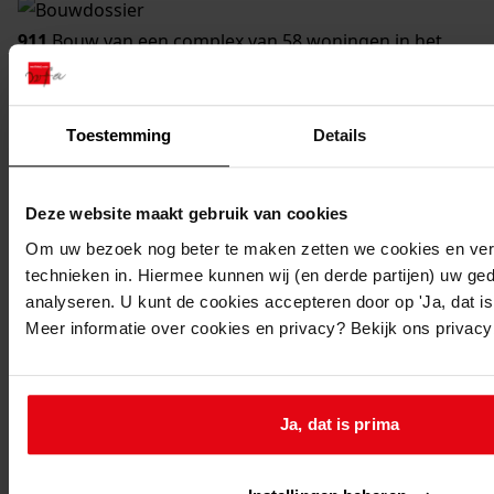
911
Bouw van een complex van 58 woningen in het
bestemmingsplan Randwijk, 24-01-1967
Datering
:
24-01-1967
Toestemming
Details
Beschrijving:
Bouw van een complex van 58 woningen in het
Deze website maakt gebruik van cookies
bestemmingsplan Randwijk
Om uw bezoek nog beter te maken zetten we cookies en verg
Adres:
technieken in. Hiermee kunnen wij (en derde partijen) uw ge
Medemblik, Bijltjeshof 3, 5, 7, 9, 11, 13, 15
analyseren. U kunt de cookies accepteren door op 'Ja, dat is 
Medemblik, Bottelierstraat 1, 3, 5, 7, 9, 11, 13, 15, 17,
Meer informatie over cookies en privacy? Bekijk ons privac
19, 21, 23, 25, 27, 29, 31, 33, 35, 37, 39, 41
Medemblik, Konstabelstraat 2, 4, 6, 8, 10, 12, 14, 16, 18,
20, 22, 24, 26, 28, 30, 32, 34, 36, 38, 40, 42
Ja, dat is prima
Medemblik, Kuipershof 2, 4, 6, 8, 10, 12, 14, 16
Nieuw adres: