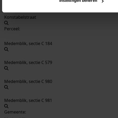
Instellingen beheren
Medemblik, Bijltjeshof, Kuipershof, Bottelierstraat,
Konstabelstraat
Perceel:
Medemblik, sectie C 184
Medemblik, sectie C 579
Medemblik, sectie C 980
Medemblik, sectie C 981
Gemeente: