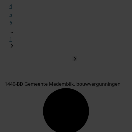
4
5
6
...
1
1440-BD Gemeente Medemblik, bouwvergunningen