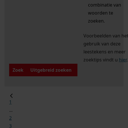
combinatie van
woorden te
zoeken.
Voorbeelden van he
gebruik van deze
leestekens en meer
zoektips vindt u
hier
.
Zoek
Uitgebreid zoeken
1
...
2
3