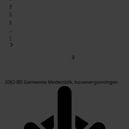
4
5
6
...
1
2062-BD Gemeente Medemblik, bouwvergunningen