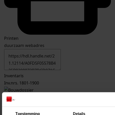
Printen
duurzaam webadres
Inventaris
Inv.nrs. 1801-1900
1842
Oprichten van woonhuis met garage, 1990-1991
Datering
:
1990-1991
Toestemming
Details