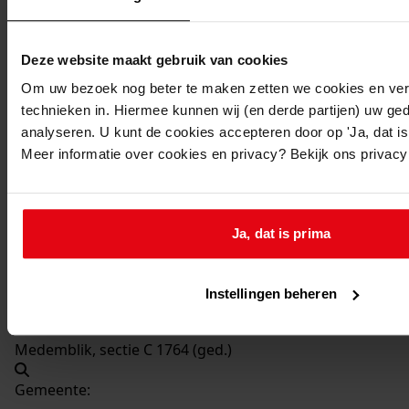
Beschrijving:
Oprichten van woonhuis met garage
Deze website maakt gebruik van cookies
Datum vergunning:
08-01-1991
Om uw bezoek nog beter te maken zetten we cookies en verg
technieken in. Hiermee kunnen wij (en derde partijen) uw ge
Adres:
analyseren. U kunt de cookies accepteren door op 'Ja, dat is 
Meer informatie over cookies en privacy? Bekijk ons privac
Medemblik, Baanweydt 1
Nieuw adres:
Ja, dat is prima
Medemblik, Baanweydt 1
Instellingen beheren
Perceel:
Medemblik, sectie C 1764 (ged.)
Gemeente: