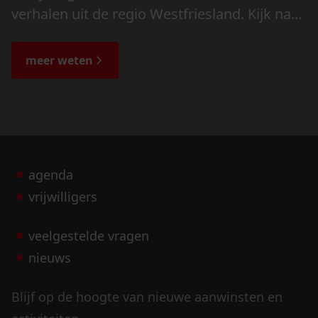
verhalen uit de regio Westfriesland. Kijk naar
de veranderingen in het landschap en lees
de bijzondere verhalen.
meer weten
agenda
vrijwilligers
veelgestelde vragen
nieuws
Blijf op de hoogte van nieuwe aanwinsten en