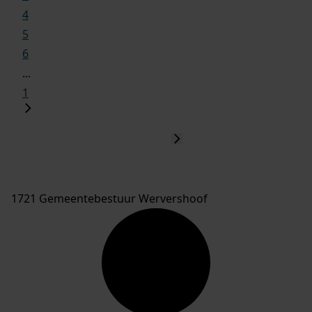
4
5
6
...
1
1721 Gemeentebestuur Wervershoof