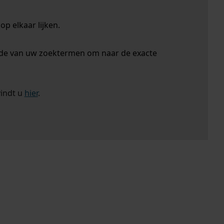
p elkaar lijken.
nde van uw zoektermen om naar de exacte
vindt u
hier
.