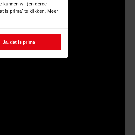
e kunnen wij (en derde
t is prima' te klikken. Meer
Ja, dat is prima