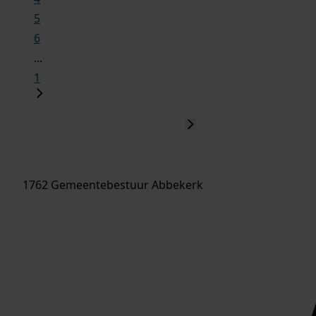
5
6
...
1
1762 Gemeentebestuur Abbekerk