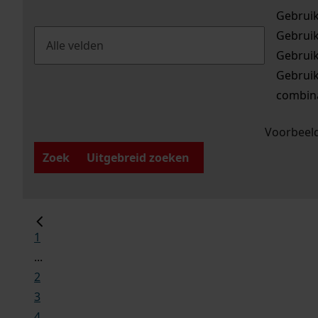
Gebrui
Gebrui
Gebrui
Gebrui
combina
Voorbeeld
Zoek
Uitgebreid zoeken
1
...
2
3
4