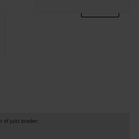
zoektips
 of juist breder: