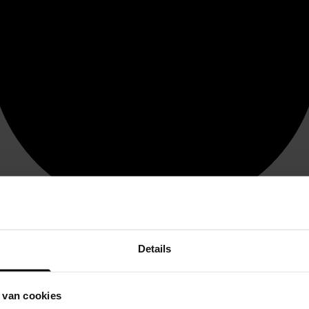
Details
 van cookies