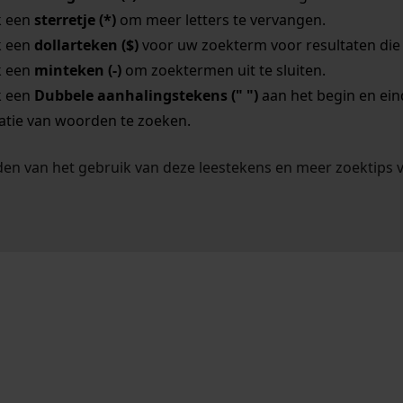
k een
sterretje (*)
om meer letters te vervangen.
k een
dollarteken ($)
voor uw zoekterm voor resultaten die o
k een
minteken (-)
om zoektermen uit te sluiten.
k een
Dubbele aanhalingstekens (" ")
aan het begin en ei
tie van woorden te zoeken.
en van het gebruik van deze leestekens en meer zoektips 