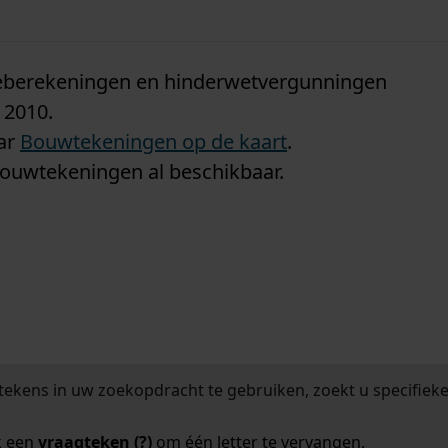
n
tieberekeningen en hinderwetvergunningen
 2010.
aar
Bouwtekeningen op de kaart
.
bouwtekeningen al beschikbaar.
tekens in uw zoekopdracht te gebruiken, zoekt u specifieker
k een
vraagteken (?)
om één letter te vervangen.