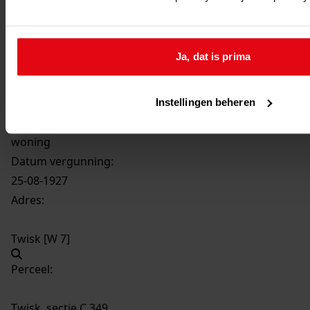
803
Verbouwing woning door bouw veestalling aan
woning, 1927
Ja, dat is prima
Datering
:
1927
Beschrijving:
Instellingen beheren
Verbouwing woning door bouw veestalling aan
woning
Datum vergunning:
25-08-1927
Adres:
Twisk [W 7]
Perceel:
Twisk, sectie C 349