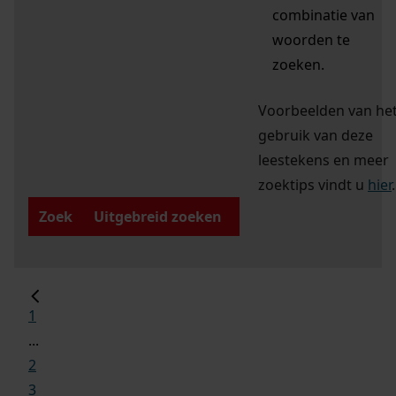
combinatie van
woorden te
zoeken.
Voorbeelden van he
gebruik van deze
leestekens en meer
zoektips vindt u
hier
.
Zoek
Uitgebreid zoeken
1
...
2
3