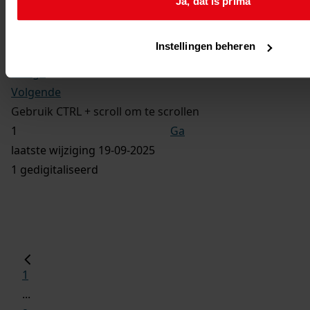
Ja, dat is prima
Bouw van een vrijstaande woning met een garage,
2010 - 2011
Instellingen beheren
Vorige
Volgende
Gebruik CTRL + scroll om te scrollen
Ga
laatste wijziging 19-09-2025
1 gedigitaliseerd
1
...