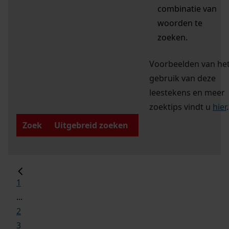
combinatie van
woorden te
zoeken.
Voorbeelden van he
gebruik van deze
leestekens en meer
zoektips vindt u
hier
.
Zoek
Uitgebreid zoeken
1
...
2
3