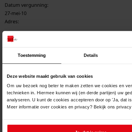
Datum vergunning:
27-mei-10
Adres:
Hauwert, Tuinstraat 2d
Perceel:
Toestemming
Details
Medemblik, sectie L 557
Deze website maakt gebruik van cookies
Gemeente:
Om uw bezoek nog beter te maken zetten we cookies en verg
Medemblik
technieken in. Hiermee kunnen wij (en derde partijen) uw ge
Kern of buurt:
analyseren. U kunt de cookies accepteren door op 'Ja, dat is 
Hauwert
Meer informatie over cookies en privacy? Bekijk ons privac
Oude Orde:
BVMED/01226
Ga naar dit stuk: