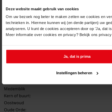
Beschrijving:
Deze website maakt gebruik van cookies
Bouwen van een schuur
Om uw bezoek nog beter te maken zetten we cookies en verg
Datum vergunning:
technieken in. Hiermee kunnen wij (en derde partijen) uw ge
31-jul-09
analyseren. U kunt de cookies accepteren door op 'Ja, dat is 
Adres:
Meer informatie over cookies en privacy? Bekijk ons privac
Oostwoud, Oosteinde 10A
Perceel:
Ja, dat is prima
Medemblik
Instellingen beheren
Gemeente:
Medemblik
Kern of buurt:
Oostwoud
Oude Orde: