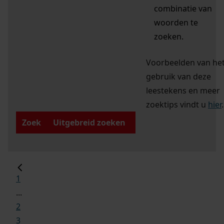
combinatie van
woorden te
zoeken.
Voorbeelden van he
gebruik van deze
leestekens en meer
zoektips vindt u
hier
.
Zoek
Uitgebreid zoeken
1
...
2
3