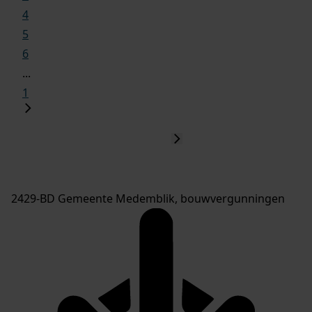
4
5
6
...
1
2429-BD Gemeente Medemblik, bouwvergunningen