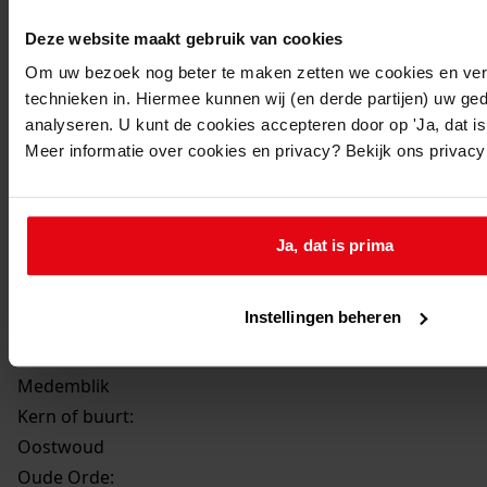
Beschrijving:
Deze website maakt gebruik van cookies
Bouwen van een berging
Om uw bezoek nog beter te maken zetten we cookies en verg
Datum vergunning:
technieken in. Hiermee kunnen wij (en derde partijen) uw ge
24-feb-09
analyseren. U kunt de cookies accepteren door op 'Ja, dat is 
Adres:
Meer informatie over cookies en privacy? Bekijk ons privac
Oostwoud, Heemraad Witweg 8
Perceel:
Ja, dat is prima
Medemblik, sectie N 768
Instellingen beheren
Gemeente:
Medemblik
Kern of buurt:
Oostwoud
Oude Orde: