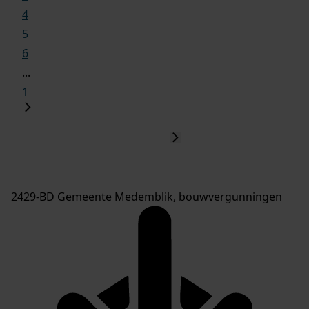
4
5
6
...
1
2429-BD Gemeente Medemblik, bouwvergunningen