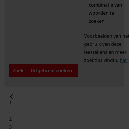
combinatie van
woorden te
zoeken.
Voorbeelden van he
gebruik van deze
leestekens en meer
zoektips vindt u
hier
.
Zoek
Uitgebreid zoeken
1
...
2
3