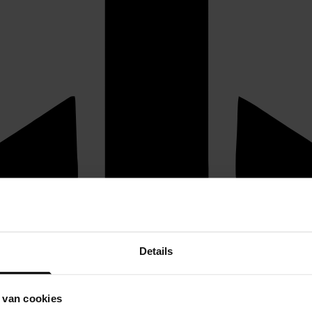
Details
 van cookies