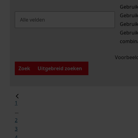
Gebrui
Gebrui
Gebrui
Gebrui
combina
Voorbeeld
Zoek
Uitgebreid zoeken
1
...
2
3
4