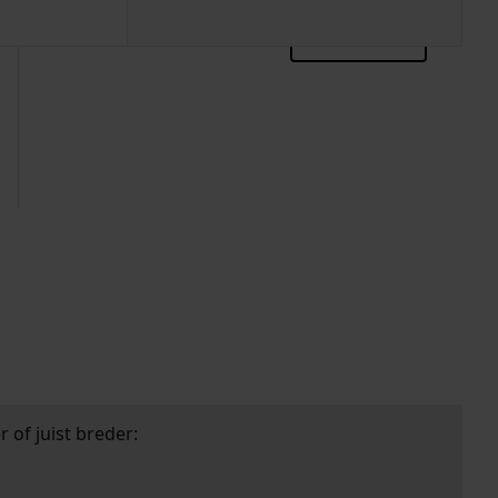
zoektips
 of juist breder: