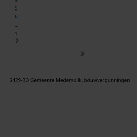
5
6
...
1
2429-BD Gemeente Medemblik, bouwvergunningen