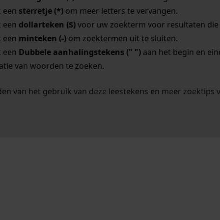
k een
sterretje (*)
om meer letters te vervangen.
k een
dollarteken ($)
voor uw zoekterm voor resultaten die o
k een
minteken (-)
om zoektermen uit te sluiten.
k een
Dubbele aanhalingstekens (" ")
aan het begin en ei
tie van woorden te zoeken.
en van het gebruik van deze leestekens en meer zoektips 