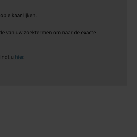
p elkaar lijken.
nde van uw zoektermen om naar de exacte
vindt u
hier
.