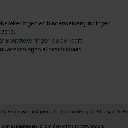
n
tieberekeningen en hinderwetvergunningen
 2010.
aar
Bouwtekeningen op de kaart
.
bouwtekeningen al beschikbaar.
tekens in uw zoekopdracht te gebruiken, zoekt u specifieker
k een
vraagteken (?)
om één letter te vervangen.