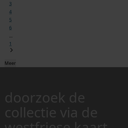
3
4
5
6
...
1
Meer
doorzoek de
collectie via de
westfriese kaart