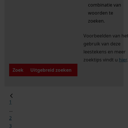
combinatie van
woorden te
zoeken.
Voorbeelden van he
gebruik van deze
leestekens en meer
zoektips vindt u
hier
.
Zoek
Uitgebreid zoeken
1
...
2
3