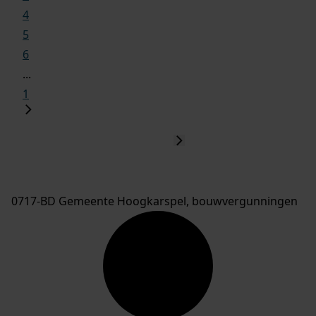
4
5
6
...
1
0717-BD Gemeente Hoogkarspel, bouwvergunningen