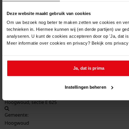
Bouw van een transformatorstation
Datum vergunning:
Deze website maakt gebruik van cookies
28-12-1976
Om uw bezoek nog beter te maken zetten we cookies en verg
Adres:
technieken in. Hiermee kunnen wij (en derde partijen) uw ge
analyseren. U kunt de cookies accepteren door op 'Ja, dat is 
Meer informatie over cookies en privacy? Bekijk ons privac
Hoogwoud, Langereis
Nieuw adres:
Ja, dat is prima
Hoogwoud, Langereis
Perceel:
Instellingen beheren
Hoogwoud, sectie E 625
Gemeente:
Hoogwoud