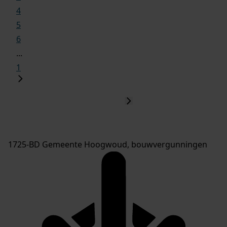
4
5
6
...
1
1725-BD Gemeente Hoogwoud, bouwvergunningen