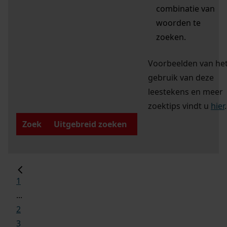
combinatie van
woorden te
zoeken.
Voorbeelden van he
gebruik van deze
leestekens en meer
zoektips vindt u
hier
.
Zoek
Uitgebreid zoeken
1
...
2
3