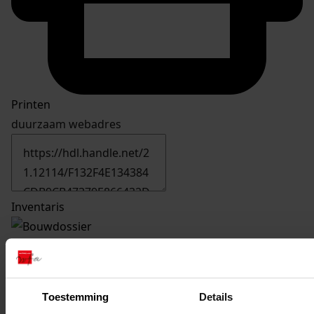
Printen
duurzaam webadres
Inventaris
1843
Bouw van een transformatorstation, 28-12-1976
Datering
:
28-12-1976
Toestemming
Details
Beschrijving: