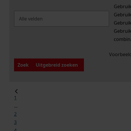
Gebrui
Gebrui
Gebrui
Gebrui
combina
Voorbeeld
Zoek
Uitgebreid zoeken
1
...
2
3
4