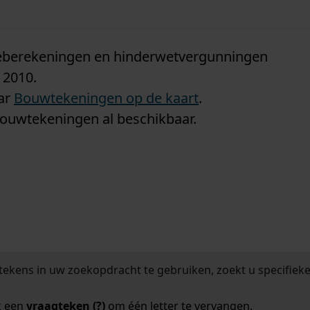
n
tieberekeningen en hinderwetvergunningen
 2010.
aar
Bouwtekeningen op de kaart
.
bouwtekeningen al beschikbaar.
tekens in uw zoekopdracht te gebruiken, zoekt u specifieker
k een
vraagteken (?)
om één letter te vervangen.