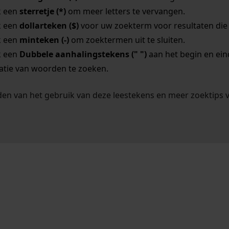
k een
sterretje (*)
om meer letters te vervangen.
k een
dollarteken ($)
voor uw zoekterm voor resultaten die o
k een
minteken (-)
om zoektermen uit te sluiten.
k een
Dubbele aanhalingstekens (" ")
aan het begin en ei
tie van woorden te zoeken.
en van het gebruik van deze leestekens en meer zoektips 