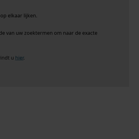
p elkaar lijken.
nde van uw zoektermen om naar de exacte
vindt u
hier
.