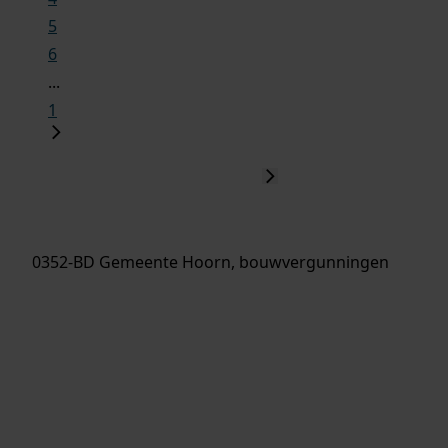
5
6
...
1
0352-BD Gemeente Hoorn, bouwvergunningen