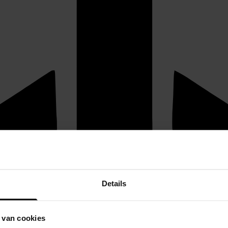
Details
 van cookies