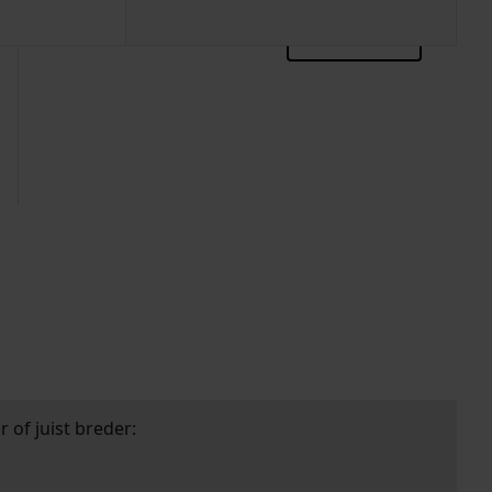
zoektips
 of juist breder: