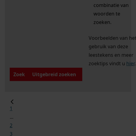
combinatie van
woorden te
zoeken.
Voorbeelden van he
gebruik van deze
leestekens en meer
zoektips vindt u
hier
.
Zoek
Uitgebreid zoeken
1
...
2
3