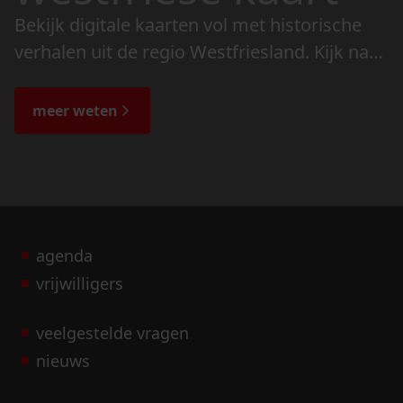
Bekijk digitale kaarten vol met historische
verhalen uit de regio Westfriesland. Kijk naar
de veranderingen in het landschap en lees
de bijzondere verhalen.
meer weten
agenda
vrijwilligers
veelgestelde vragen
nieuws