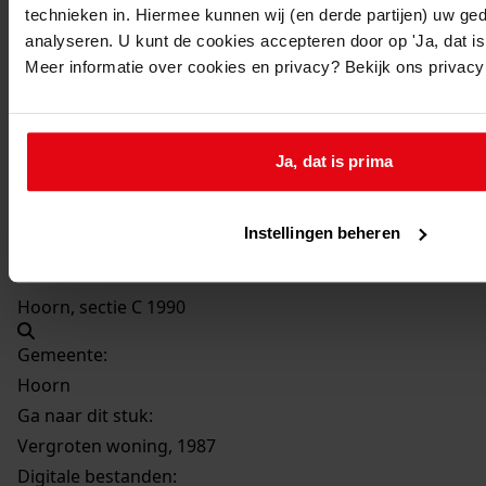
Beschrijving:
technieken in. Hiermee kunnen wij (en derde partijen) uw ge
analyseren. U kunt de cookies accepteren door op 'Ja, dat is 
Vergroten woning
Meer informatie over cookies en privacy? Bekijk ons privac
Datum vergunning:
16-06-1987
Adres:
Ja, dat is prima
Blokker, Benonilaan 1
Instellingen beheren
Perceel:
Hoorn, sectie C 1990
Gemeente:
Hoorn
Ga naar dit stuk:
Vergroten woning, 1987
Digitale bestanden: