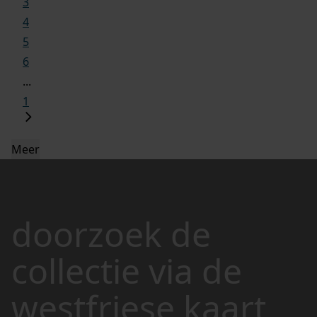
3
4
5
6
...
1
Meer
doorzoek de
collectie via de
westfriese kaart