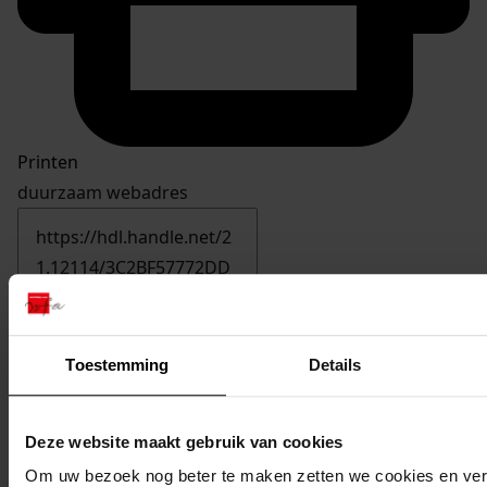
Printen
duurzaam webadres
Inventaris
Inv.nrs. 301-400
Toestemming
Details
370
Vergroten woning, 1987
Datering
:
Deze website maakt gebruik van cookies
1987
Om uw bezoek nog beter te maken zetten we cookies en verg