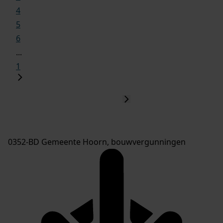
4
5
6
...
1
0352-BD Gemeente Hoorn, bouwvergunningen