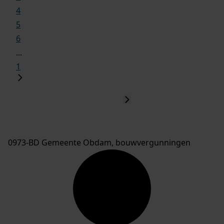
4
5
6
...
1
0973-BD Gemeente Obdam, bouwvergunningen