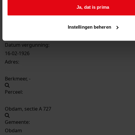
278
Bouw varkensboet, 1926
Ja, dat is prima
Datering
:
1926
Instellingen beheren
Beschrijving:
Bouw varkensboet
Datum vergunning:
16-02-1926
Adres:
Berkmeer, -
Perceel:
Obdam, sectie A 727
Gemeente:
Obdam