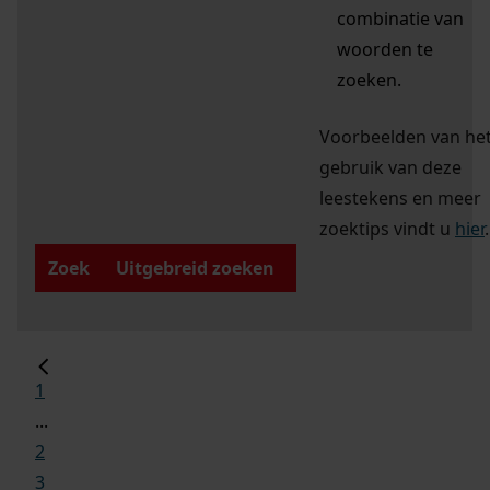
combinatie van
woorden te
zoeken.
Voorbeelden van he
gebruik van deze
leestekens en meer
zoektips vindt u
hier
.
Zoek
Uitgebreid zoeken
1
...
2
3