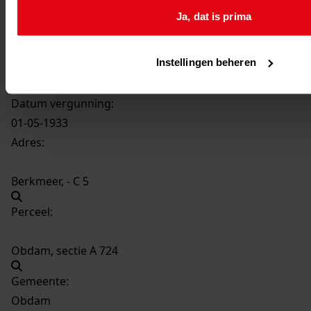
434
Verbouwing armenhuis, 1933
Ja, dat is prima
Datering
:
1933
Instellingen beheren
Beschrijving:
Verbouwing armenhuis
Datum vergunning:
01-05-1933
Adres:
Berkmeer, - C 5
Perceel:
Obdam, sectie A 724
Gemeente:
Obdam