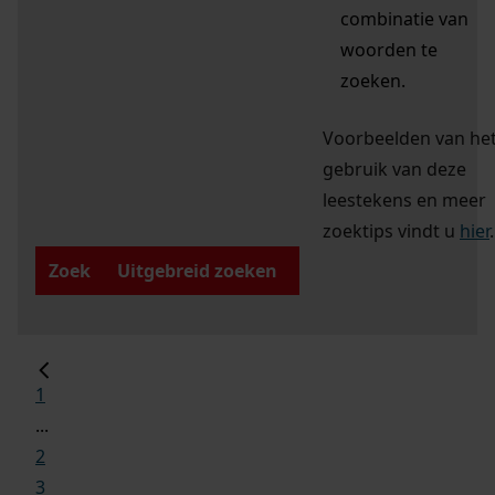
combinatie van
woorden te
zoeken.
Voorbeelden van he
gebruik van deze
leestekens en meer
zoektips vindt u
hier
.
Zoek
Uitgebreid zoeken
1
...
2
3