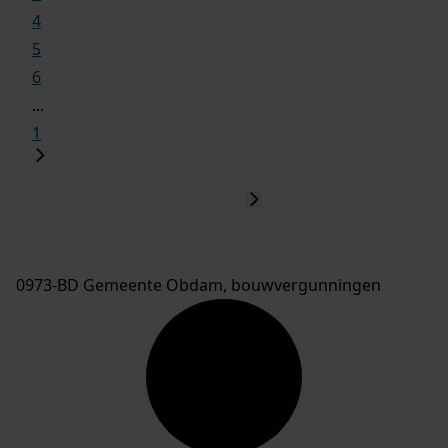
4
5
6
...
1
0973-BD Gemeente Obdam, bouwvergunningen