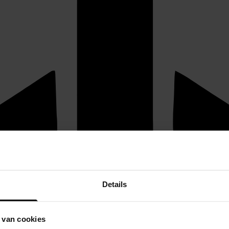
Details
 van cookies