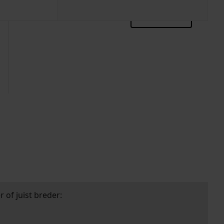
zoektips
 of juist breder: