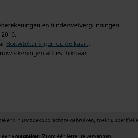
n
tieberekeningen en hinderwetvergunningen
 2010.
aar
Bouwtekeningen op de kaart
.
bouwtekeningen al beschikbaar.
tekens in uw zoekopdracht te gebruiken, zoekt u specifieker
k een
vraagteken (?)
om één letter te vervangen.