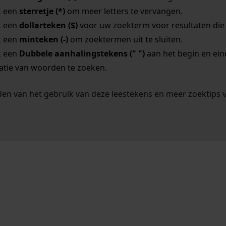
k een
sterretje (*)
om meer letters te vervangen.
k een
dollarteken ($)
voor uw zoekterm voor resultaten die o
k een
minteken (-)
om zoektermen uit te sluiten.
k een
Dubbele aanhalingstekens (" ")
aan het begin en ei
tie van woorden te zoeken.
en van het gebruik van deze leestekens en meer zoektips 