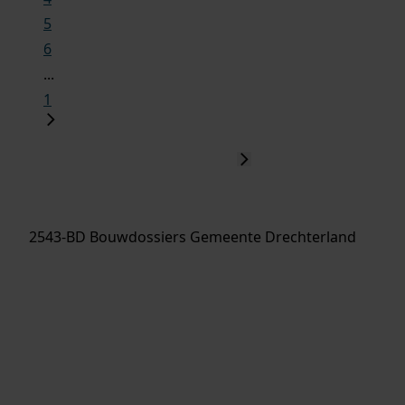
5
6
...
1
2543-BD Bouwdossiers Gemeente Drechterland