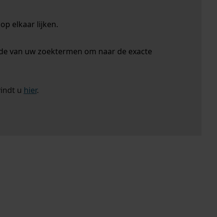
p elkaar lijken.
nde van uw zoektermen om naar de exacte
vindt u
hier
.