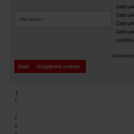
Gebrui
Gebrui
Gebrui
Gebrui
combina
Voorbeeld
Zoek
Uitgebreid zoeken
1
...
2
3
4