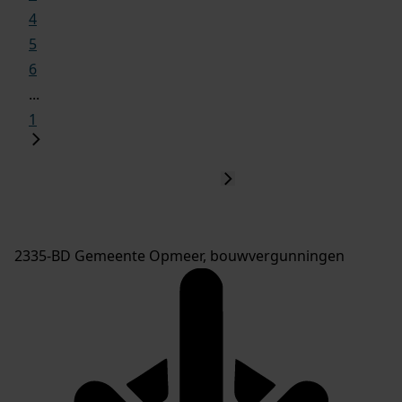
4
5
6
...
1
2335-BD Gemeente Opmeer, bouwvergunningen