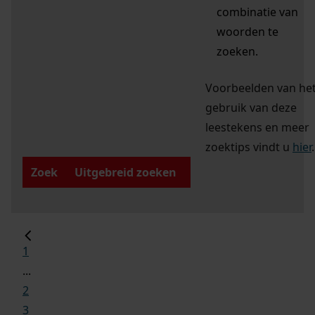
combinatie van
woorden te
zoeken.
Voorbeelden van he
gebruik van deze
leestekens en meer
zoektips vindt u
hier
.
Zoek
Uitgebreid zoeken
1
...
2
3