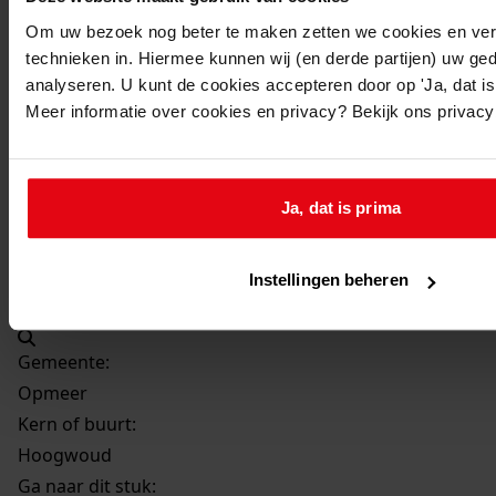
Beschrijving:
Om uw bezoek nog beter te maken zetten we cookies en verg
Uitbreiden van de woning
technieken in. Hiermee kunnen wij (en derde partijen) uw ge
Datum vergunning:
analyseren. U kunt de cookies accepteren door op 'Ja, dat is 
27-5-1998
Meer informatie over cookies en privacy? Bekijk ons privac
Adres:
Hoogwoud, 't Vierkant 22
Ja, dat is prima
Perceel:
Instellingen beheren
Opmeer, sectie Q 2535
Gemeente:
Opmeer
Kern of buurt:
Hoogwoud
Ga naar dit stuk: