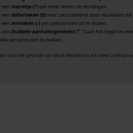
k een
sterretje (*)
om meer letters te vervangen.
k een
dollarteken ($)
voor uw zoekterm voor resultaten die o
k een
minteken (-)
om zoektermen uit te sluiten.
k een
Dubbele aanhalingstekens (" ")
aan het begin en ei
tie van woorden te zoeken.
en van het gebruik van deze leestekens en meer zoektips 