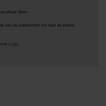
p elkaar lijken.
nde van uw zoektermen om naar de exacte
vindt u
hier
.