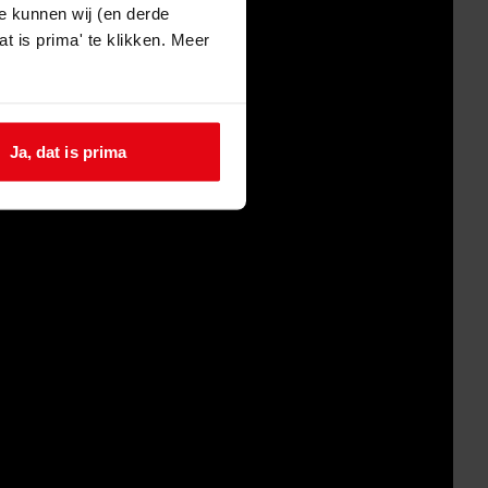
e kunnen wij (en derde
t is prima' te klikken. Meer
Ja, dat is prima