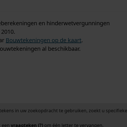
n
tieberekeningen en hinderwetvergunningen
 2010.
aar
Bouwtekeningen op de kaart
.
bouwtekeningen al beschikbaar.
tekens in uw zoekopdracht te gebruiken, zoekt u specifieker
k een
vraagteken (?)
om één letter te vervangen.