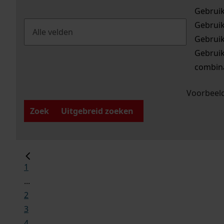
Gebrui
Gebrui
Gebrui
Gebrui
combina
Voorbeeld
Zoek
Uitgebreid zoeken
1
...
2
3
4