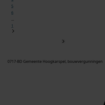
5
6
...
1
0717-BD Gemeente Hoogkarspel, bouwvergunningen