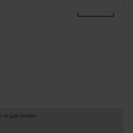
zoektips
 of juist breder: