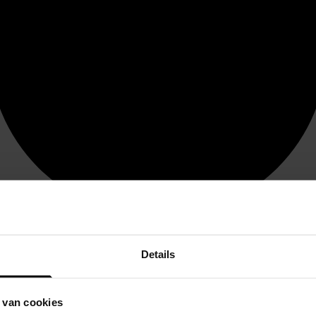
Details
 van cookies