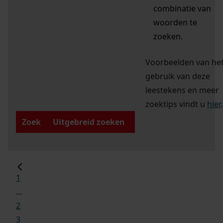
combinatie van
woorden te
zoeken.
Voorbeelden van he
gebruik van deze
leestekens en meer
zoektips vindt u
hier
.
Zoek
Uitgebreid zoeken
1
...
2
3