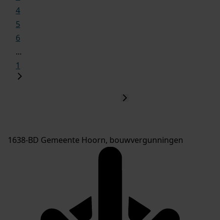
4
5
6
...
1
1638-BD Gemeente Hoorn, bouwvergunningen