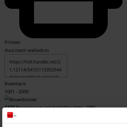
Printen
duurzaam webadres
Inventaris
1001 - 2000
1377
Bouwen van een bedrijfsruimte, 1995
Datering
:
1995