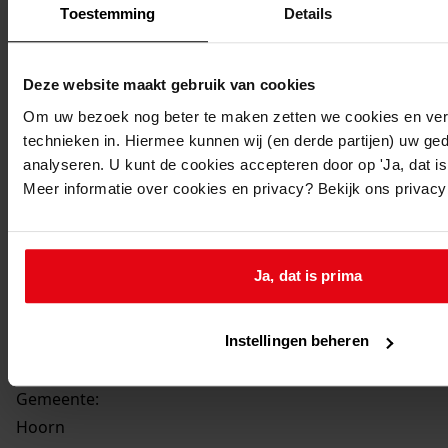
Beschrijving:
Toestemming
Details
Bouwen van een bedrijfsruimte
Datum vergunning:
Deze website maakt gebruik van cookies
15-06-1995
Om uw bezoek nog beter te maken zetten we cookies en verg
Adres:
technieken in. Hiermee kunnen wij (en derde partijen) uw ge
analyseren. U kunt de cookies accepteren door op 'Ja, dat is 
Hoorn, De Factorij 31
Meer informatie over cookies en privacy? Bekijk ons privac
Perceel:
Ja, dat is prima
Hoorn, sectie I 6535
Instellingen beheren
Hoorn, sectie I 6536
Gemeente:
Hoorn