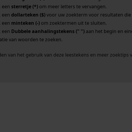
k een
sterretje (*)
om meer letters te vervangen.
k een
dollarteken ($)
voor uw zoekterm voor resultaten die o
k een
minteken (-)
om zoektermen uit te sluiten.
k een
Dubbele aanhalingstekens (" ")
aan het begin en ei
tie van woorden te zoeken.
en van het gebruik van deze leestekens en meer zoektips 