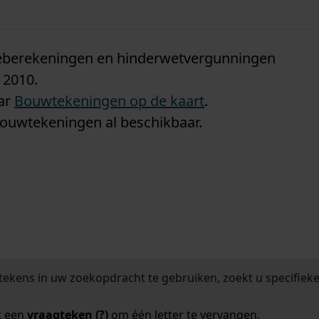
n
tieberekeningen en hinderwetvergunningen
 2010.
aar
Bouwtekeningen op de kaart
.
bouwtekeningen al beschikbaar.
tekens in uw zoekopdracht te gebruiken, zoekt u specifieker
k een
vraagteken (?)
om één letter te vervangen.