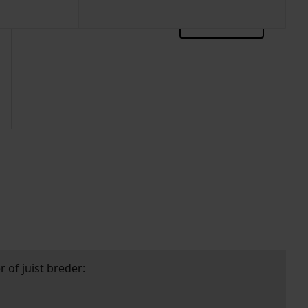
zoektips
 of juist breder: