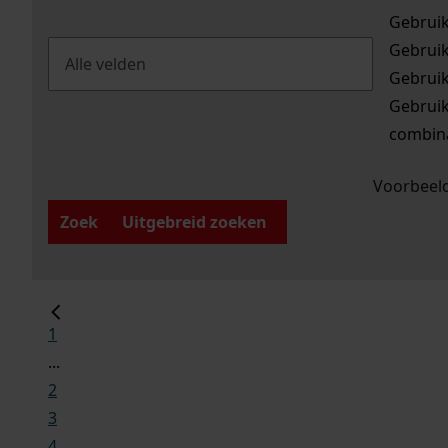
Gebrui
Gebrui
Gebrui
Gebrui
combina
Voorbeeld
Zoek
Uitgebreid zoeken
1
...
2
3
4