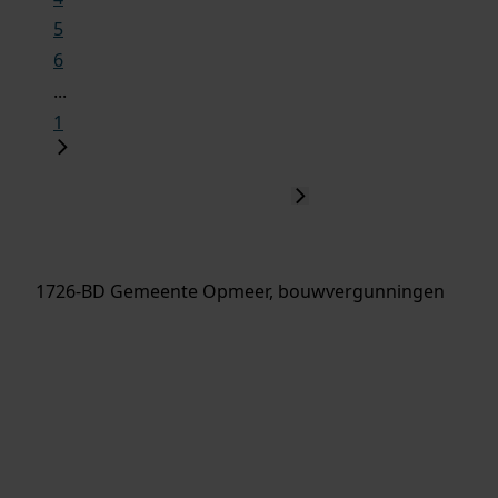
5
6
...
1
1726-BD Gemeente Opmeer, bouwvergunningen