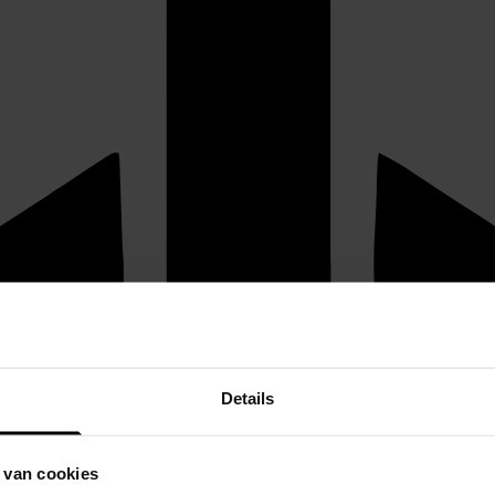
Details
 van cookies