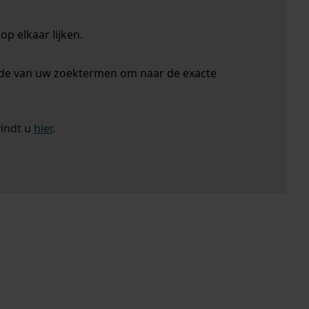
p elkaar lijken.
nde van uw zoektermen om naar de exacte
vindt u
hier
.