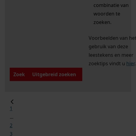
combinatie van
woorden te
zoeken.
Voorbeelden van he
gebruik van deze
leestekens en meer
zoektips vindt u
hier
.
Zoek
Uitgebreid zoeken
1
...
2
3