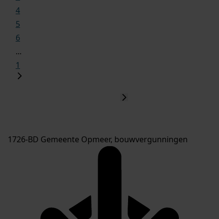
4
5
6
...
1
1726-BD Gemeente Opmeer, bouwvergunningen