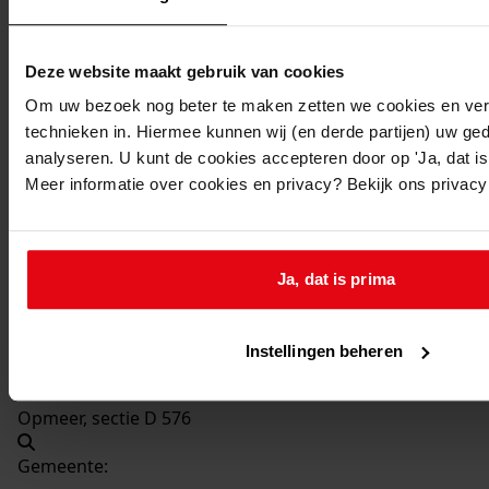
Beschrijving:
Vergroten en plaatsen van veestalling
Deze website maakt gebruik van cookies
Datum vergunning:
13-04-1976
Om uw bezoek nog beter te maken zetten we cookies en verg
technieken in. Hiermee kunnen wij (en derde partijen) uw ge
Adres:
analyseren. U kunt de cookies accepteren door op 'Ja, dat is 
Meer informatie over cookies en privacy? Bekijk ons privac
Spierdijk, Noordspierdijk 15
Nieuw adres:
Ja, dat is prima
Spierdijk, Noordspierdijkerweg 15
Instellingen beheren
Perceel:
Opmeer, sectie D 576
Gemeente: