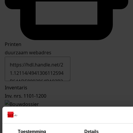
Printen
duurzaam webadres
Inventaris
Inv. nrs. 1101-1200
1160
Vergroten en plaatsen van veestalling, 13-04-1976
Datering
:
13-04-1976
Toestemming
Details