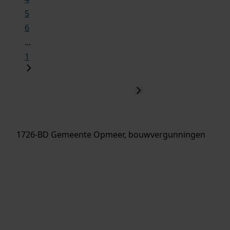
5
6
...
1
1726-BD Gemeente Opmeer, bouwvergunningen