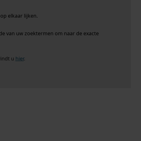
p elkaar lijken.
nde van uw zoektermen om naar de exacte
vindt u
hier
.