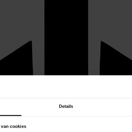
Details
 van cookies