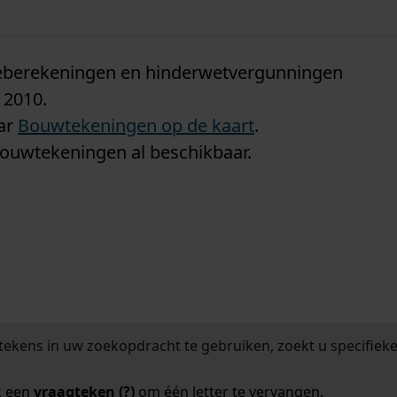
n
tieberekeningen en hinderwetvergunningen
 2010.
aar
Bouwtekeningen op de kaart
.
bouwtekeningen al beschikbaar.
tekens in uw zoekopdracht te gebruiken, zoekt u specifieker
k een
vraagteken (?)
om één letter te vervangen.