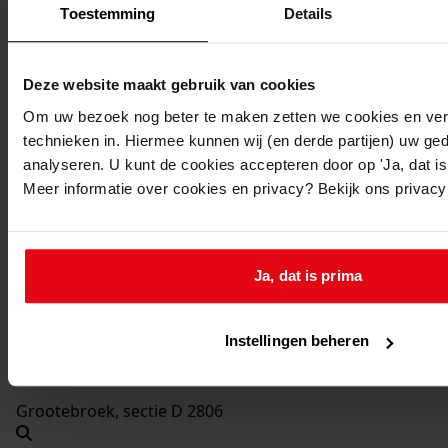
26-08-1963
Toestemming
Details
Beschrijving:
Oprichten van een bijkeuken
Deze website maakt gebruik van cookies
Datum vergunning:
Om uw bezoek nog beter te maken zetten we cookies en verg
26-08-1963
technieken in. Hiermee kunnen wij (en derde partijen) uw ge
Adres:
analyseren. U kunt de cookies accepteren door op 'Ja, dat is 
Meer informatie over cookies en privacy? Bekijk ons privac
Lutjebroek, 2e Rozenstraat 4
Nieuw adres:
Ja, dat is prima
Lutjebroek, 2e Rozenstraat 4
Instellingen beheren
Perceel:
Grootebroek, sectie D 2806