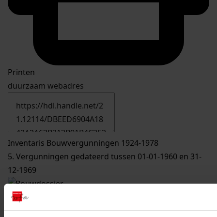
Printen
duurzaam webadres
Inventaris Bouwvergunningen 1924-1978
5. Vergunningen gedateerd tussen 01-01-1960 en 31-
12-1969
874
Oprichten van een bijkeuken, 26-08-1963
Datering
: