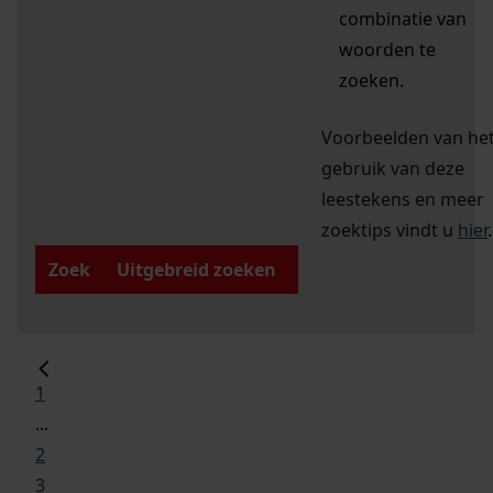
combinatie van
woorden te
zoeken.
Voorbeelden van he
gebruik van deze
leestekens en meer
zoektips vindt u
hier
.
Zoek
Uitgebreid zoeken
1
...
2
3