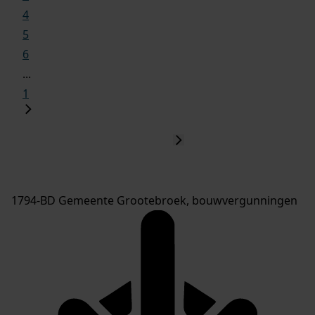
4
5
6
...
1
1794-BD Gemeente Grootebroek, bouwvergunningen