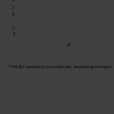
5
6
...
1
1794-BD Gemeente Grootebroek, bouwvergunningen