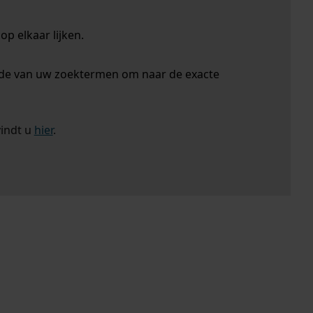
p elkaar lijken.
nde van uw zoektermen om naar de exacte
vindt u
hier
.