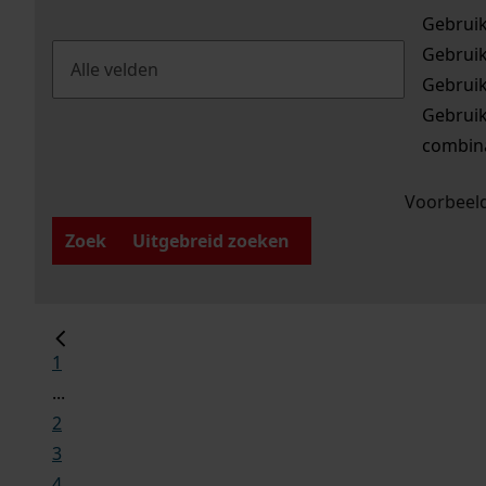
Gebrui
Gebrui
Gebrui
Gebrui
combina
Voorbeeld
Zoek
Uitgebreid zoeken
1
...
2
3
4