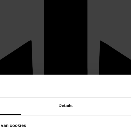
Details
 van cookies