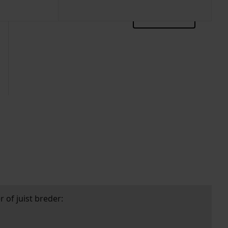
zoektips
 of juist breder: