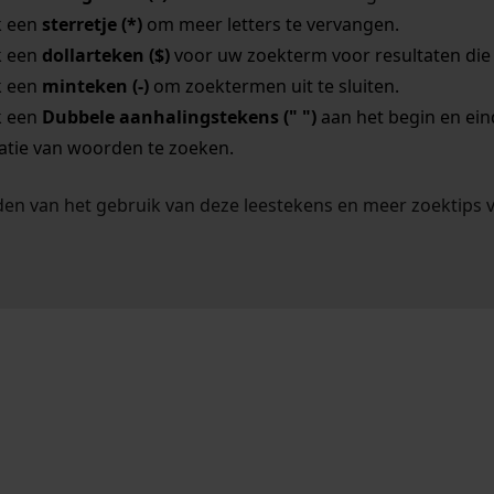
k een
sterretje (*)
om meer letters te vervangen.
k een
dollarteken ($)
voor uw zoekterm voor resultaten die o
k een
minteken (-)
om zoektermen uit te sluiten.
k een
Dubbele aanhalingstekens (" ")
aan het begin en ei
tie van woorden te zoeken.
en van het gebruik van deze leestekens en meer zoektips 