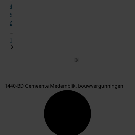
4
5
6
...
1
1440-BD Gemeente Medemblik, bouwvergunningen