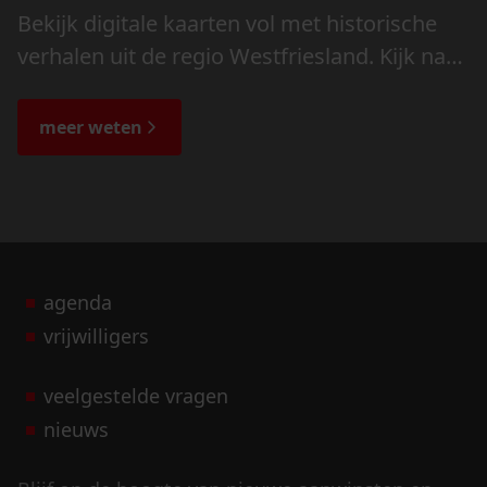
Bekijk digitale kaarten vol met historische
verhalen uit de regio Westfriesland. Kijk naar
de veranderingen in het landschap en lees
de bijzondere verhalen.
meer weten
agenda
vrijwilligers
veelgestelde vragen
nieuws