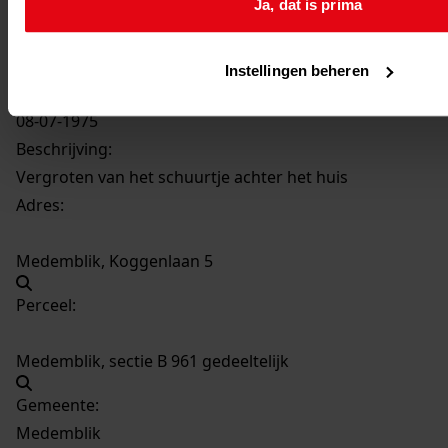
Ja, dat is prima
1532
Vergroten van het schuurtje achter het huis, 08-
07-1975
Instellingen beheren
Datering
:
08-07-1975
Beschrijving:
Vergroten van het schuurtje achter het huis
Adres:
Medemblik, Koggenlaan 5
Perceel:
Medemblik, sectie B 961 gedeeltelijk
Gemeente:
Medemblik