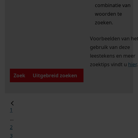
combinatie van
woorden te
zoeken.
Voorbeelden van he
gebruik van deze
leestekens en meer
zoektips vindt u
hier
.
Zoek
Uitgebreid zoeken
1
...
2
3