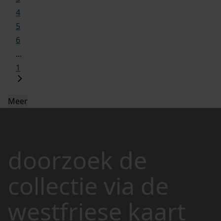
4
5
6
...
1
Meer
doorzoek de
collectie via de
westfriese kaart