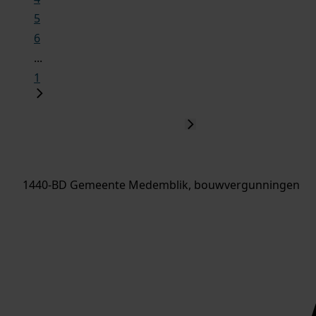
5
6
...
1
1440-BD Gemeente Medemblik, bouwvergunningen