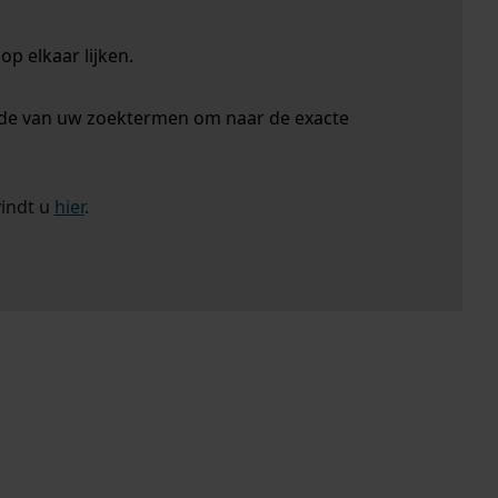
p elkaar lijken.
nde van uw zoektermen om naar de exacte
vindt u
hier
.