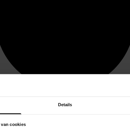
Details
 van cookies