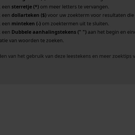
k een
sterretje (*)
om meer letters te vervangen.
k een
dollarteken ($)
voor uw zoekterm voor resultaten die o
k een
minteken (-)
om zoektermen uit te sluiten.
k een
Dubbele aanhalingstekens (" ")
aan het begin en ei
tie van woorden te zoeken.
en van het gebruik van deze leestekens en meer zoektips 