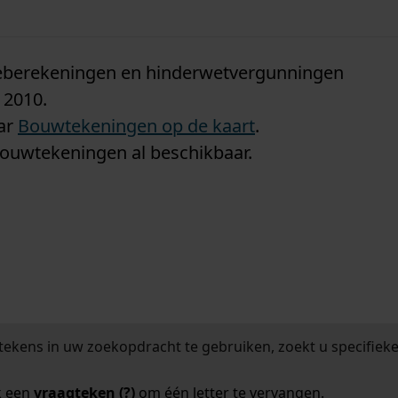
n
tieberekeningen en hinderwetvergunningen
 2010.
aar
Bouwtekeningen op de kaart
.
bouwtekeningen al beschikbaar.
tekens in uw zoekopdracht te gebruiken, zoekt u specifieker
k een
vraagteken (?)
om één letter te vervangen.