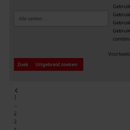
Gebrui
Gebrui
Gebrui
Gebrui
combina
Voorbeeld
Zoek
Uitgebreid zoeken
1
...
2
3
4