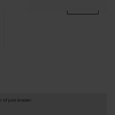
zoektips
 of juist breder: