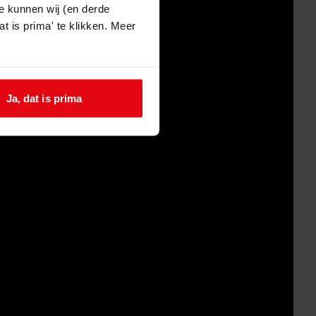
e kunnen wij (en derde
t is prima' te klikken. Meer
Ja, dat is prima