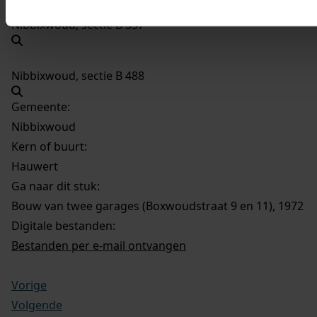
Nibbixwoud, sectie B 357
Nibbixwoud, sectie B 488
Gemeente:
Nibbixwoud
Kern of buurt:
Hauwert
Ga naar dit stuk:
Bouw van twee garages (Boxwoudstraat 9 en 11), 1972
Digitale bestanden:
Bestanden per e-mail ontvangen
Vorige
Volgende