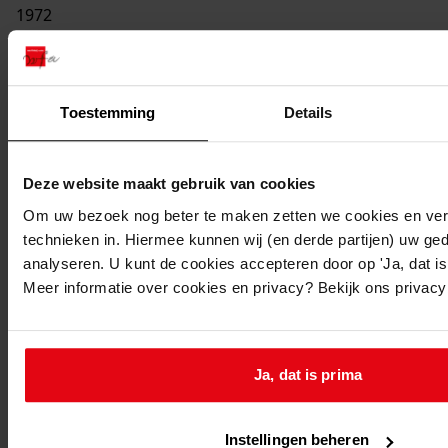
1972
Beschrijving:
Bouw van twee garages (Boxwoudstraat 9 en 11)
Datum vergunning:
Toestemming
Details
26-01-1972
Adres:
Deze website maakt gebruik van cookies
Hauwert, Boxwoudstraat 9
Om uw bezoek nog beter te maken zetten we cookies en verg
technieken in. Hiermee kunnen wij (en derde partijen) uw ge
analyseren. U kunt de cookies accepteren door op 'Ja, dat is 
Hauwert, Boxwoudstraat 11
Meer informatie over cookies en privacy? Bekijk ons privac
Nieuw adres:
Ja, dat is prima
Hauwert, Boxwoudstraat
Perceel:
Instellingen beheren