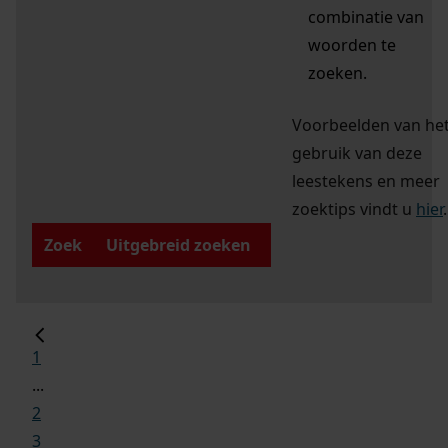
combinatie van
woorden te
zoeken.
Voorbeelden van he
gebruik van deze
leestekens en meer
zoektips vindt u
hier
.
Zoek
Uitgebreid zoeken
1
...
2
3