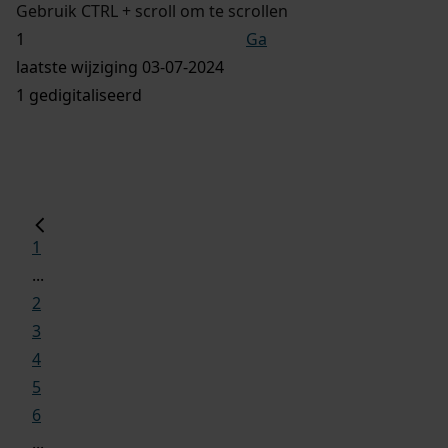
Gebruik CTRL + scroll om te scrollen
Ga
laatste wijziging 03-07-2024
1 gedigitaliseerd
1
...
2
3
4
5
6
...