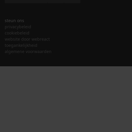
steun ons
privacybeleid
cookiebeleid
website door webreact
toegankelijkheid
algemene voorwaarden