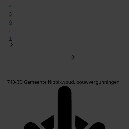
4
5
6
...
1
1740-BD Gemeente Nibbixwoud, bouwvergunningen