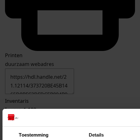
Printen
duurzaam webadres
Inventaris
Inv.nrs. 1-100
3
Oprichten van een garage, 1986
Toestemming
Details
Datering
: