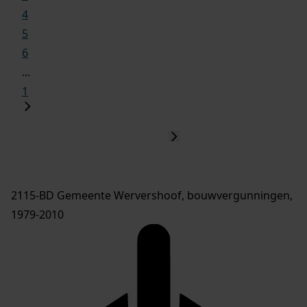
4
5
6
...
1
2115-BD Gemeente Wervershoof, bouwvergunningen,
1979-2010