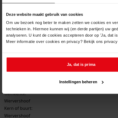
1986
Beschrijving:
Deze website maakt gebruik van cookies
Oprichten van een garage
Om uw bezoek nog beter te maken zetten we cookies en verg
Datum vergunning:
technieken in. Hiermee kunnen wij (en derde partijen) uw ge
27-05-1986
analyseren. U kunt de cookies accepteren door op 'Ja, dat is 
Adres:
Meer informatie over cookies en privacy? Bekijk ons privac
Wervershoof, Bannestraat 32
Ja, dat is prima
Perceel:
Wervershoof, sectie A 1018
Instellingen beheren
Gemeente:
Wervershoof
Kern of buurt:
Wervershoof