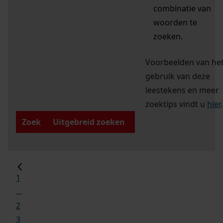
combinatie van
woorden te
zoeken.
Voorbeelden van he
gebruik van deze
leestekens en meer
zoektips vindt u
hier
.
Zoek
Uitgebreid zoeken
1
...
2
3