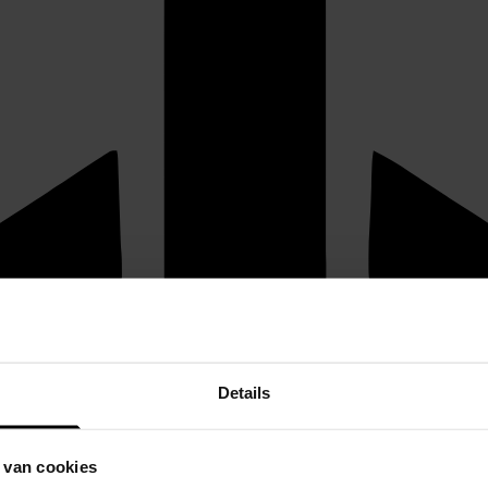
Details
 van cookies