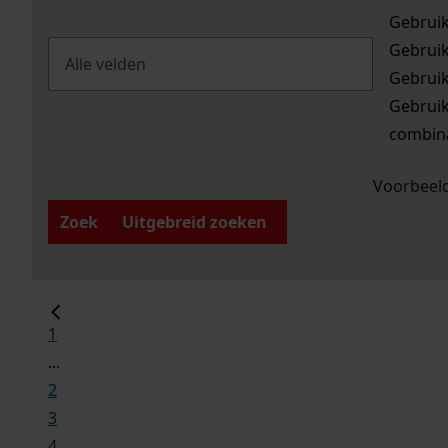
Gebrui
Gebrui
Gebrui
Gebrui
combina
Voorbeeld
Zoek
Uitgebreid zoeken
1
...
2
3
4