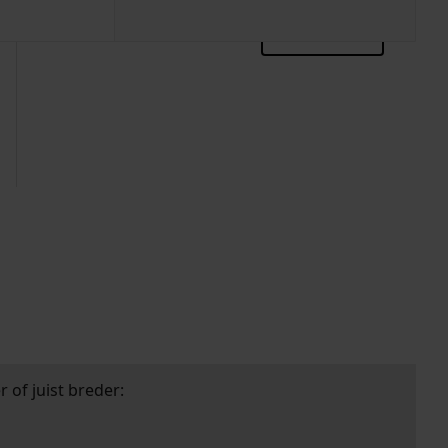
zoektips
 of juist breder: