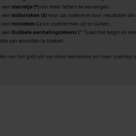
k een
sterretje (*)
om meer letters te vervangen.
k een
dollarteken ($)
voor uw zoekterm voor resultaten die o
k een
minteken (-)
om zoektermen uit te sluiten.
k een
Dubbele aanhalingstekens (" ")
aan het begin en ei
tie van woorden te zoeken.
en van het gebruik van deze leestekens en meer zoektips 