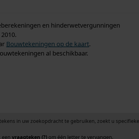
n
tieberekeningen en hinderwetvergunningen
 2010.
aar
Bouwtekeningen op de kaart
.
bouwtekeningen al beschikbaar.
tekens in uw zoekopdracht te gebruiken, zoekt u specifieker
k een
vraagteken (?)
om één letter te vervangen.