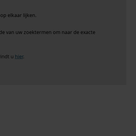
p elkaar lijken.
nde van uw zoektermen om naar de exacte
vindt u
hier
.