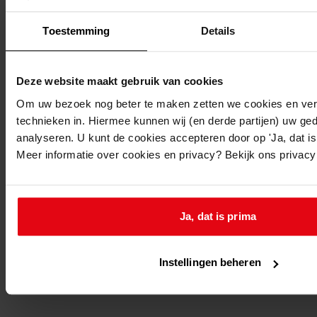
Beschrijving:
Bouwen van een woning met schuur
Toestemming
Details
Datum vergunning:
02-07-1973
Deze website maakt gebruik van cookies
Adres:
Om uw bezoek nog beter te maken zetten we cookies en verg
technieken in. Hiermee kunnen wij (en derde partijen) uw ge
Oudendijk, Beetskoogkade 7
analyseren. U kunt de cookies accepteren door op 'Ja, dat is 
Meer informatie over cookies en privacy? Bekijk ons privac
Nieuw adres:
Oudendijk, Beetskoogkade 7
Ja, dat is prima
Perceel:
Instellingen beheren
Oudendijk, sectie B2 218