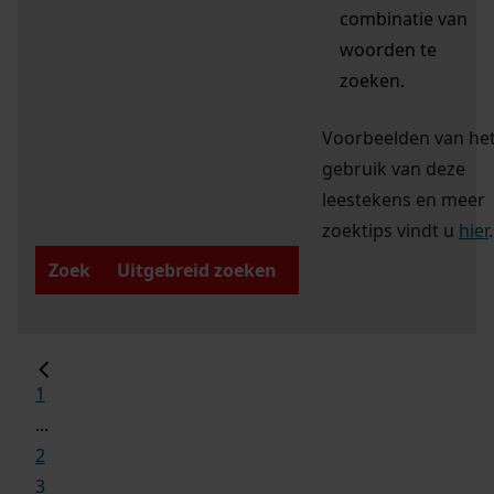
combinatie van
woorden te
zoeken.
Voorbeelden van he
gebruik van deze
leestekens en meer
zoektips vindt u
hier
.
Zoek
Uitgebreid zoeken
1
...
2
3