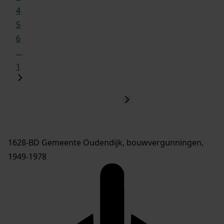
4
5
6
...
1
1628-BD Gemeente Oudendijk, bouwvergunningen,
1949-1978