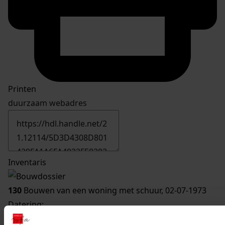
Printen
duurzaam webadres
Inventaris
130
Bouwen van een woning met schuur, 02-07-1973
Datering
:
02-07-1973