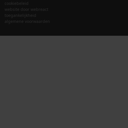
cookiebeleid
website door webreact
toegankelijkheid
algemene voorwaarden