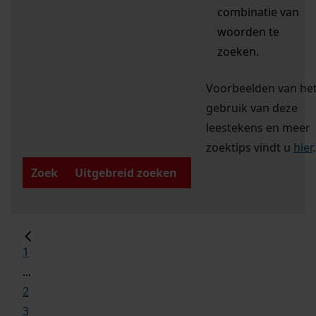
combinatie van
woorden te
zoeken.
Voorbeelden van he
gebruik van deze
leestekens en meer
zoektips vindt u
hier
.
Zoek
Uitgebreid zoeken
1
...
2
3