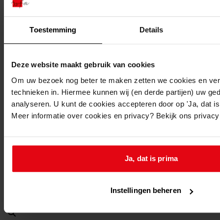
Berkhout, Burgemeerster Beststraat 38
Toestemming
Details
Berkhout, Burgemeerster Beststraat 40
Deze website maakt gebruik van cookies
Om uw bezoek nog beter te maken zetten we cookies en verg
technieken in. Hiermee kunnen wij (en derde partijen) uw ge
Berkhout, Burgemeerster Beststraat 42
analyseren. U kunt de cookies accepteren door op 'Ja, dat is 
Meer informatie over cookies en privacy? Bekijk ons privac
Berkhout, Burgemeerster Beststraat 44
Ja, dat is prima
Berkhout, Burgemeerster Beststraat 46
Instellingen beheren
Berkhout, Burgemeerster Beststraat 48