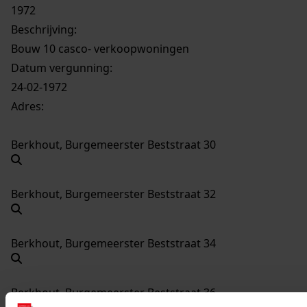
1972
Beschrijving:
Bouw 10 casco- verkoopwoningen
Datum vergunning:
24-02-1972
Adres:
Berkhout, Burgemeerster Beststraat 30
Berkhout, Burgemeerster Beststraat 32
Berkhout, Burgemeerster Beststraat 34
Berkhout, Burgemeerster Beststraat 36