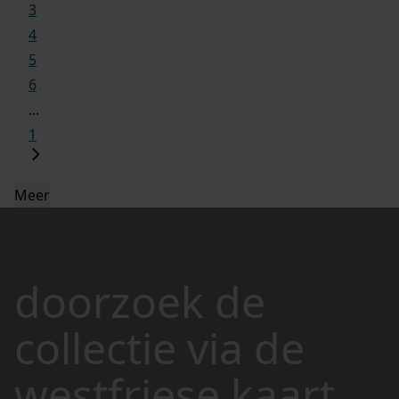
3
4
5
6
...
1
Meer
doorzoek de
collectie via de
westfriese kaart