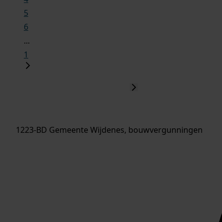
5
6
...
1
1223-BD Gemeente Wijdenes, bouwvergunningen