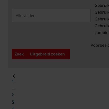
Gebrui
Gebrui
Gebrui
Gebrui
combina
Voorbeeld
Zoek
Uitgebreid zoeken
1
...
2
3
4