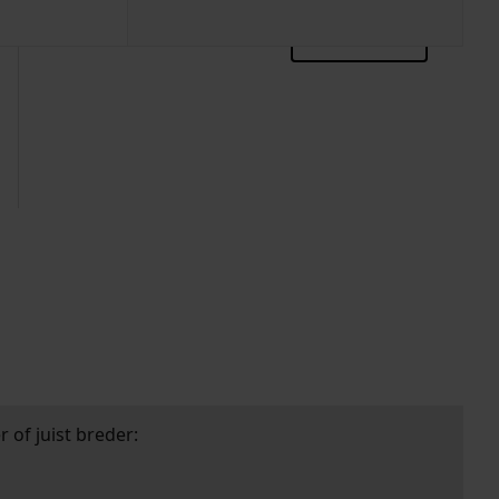
zoektips
 of juist breder: