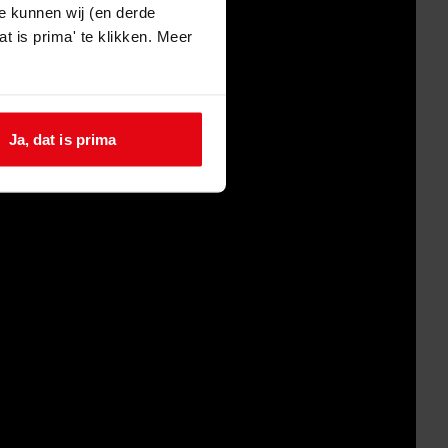
e kunnen wij (en derde
t is prima' te klikken. Meer
Ja, dat is prima