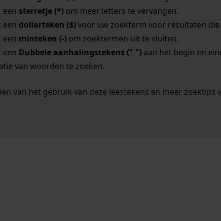
k een
sterretje (*)
om meer letters te vervangen.
k een
dollarteken ($)
voor uw zoekterm voor resultaten die o
k een
minteken (-)
om zoektermen uit te sluiten.
k een
Dubbele aanhalingstekens (" ")
aan het begin en ei
tie van woorden te zoeken.
en van het gebruik van deze leestekens en meer zoektips 