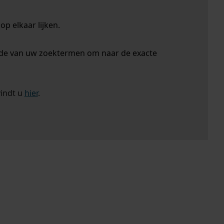
p elkaar lijken.
nde van uw zoektermen om naar de exacte
vindt u
hier
.