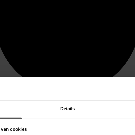
Details
 van cookies