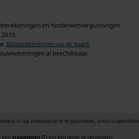
n
tieberekeningen en hinderwetvergunningen
 2010.
aar
Bouwtekeningen op de kaart
.
bouwtekeningen al beschikbaar.
tekens in uw zoekopdracht te gebruiken, zoekt u specifieker
k een
vraagteken (?)
om één letter te vervangen.