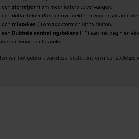
k een
sterretje (*)
om meer letters te vervangen.
k een
dollarteken ($)
voor uw zoekterm voor resultaten die o
k een
minteken (-)
om zoektermen uit te sluiten.
k een
Dubbele aanhalingstekens (" ")
aan het begin en ei
tie van woorden te zoeken.
en van het gebruik van deze leestekens en meer zoektips 