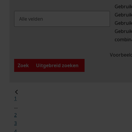
Gebrui
Gebrui
Gebrui
Gebrui
combina
Voorbeeld
Zoek
Uitgebreid zoeken
1
...
2
3
4