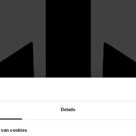
Details
 van cookies