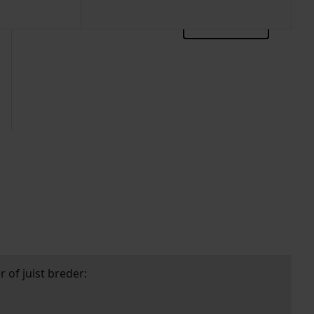
zoektips
 of juist breder: