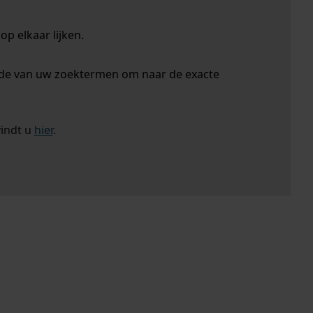
p elkaar lijken.
nde van uw zoektermen om naar de exacte
vindt u
hier
.