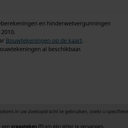
n
tieberekeningen en hinderwetvergunningen
 2010.
aar
Bouwtekeningen op de kaart
.
bouwtekeningen al beschikbaar.
tekens in uw zoekopdracht te gebruiken, zoekt u specifieker
k een
vraagteken (?)
om één letter te vervangen.