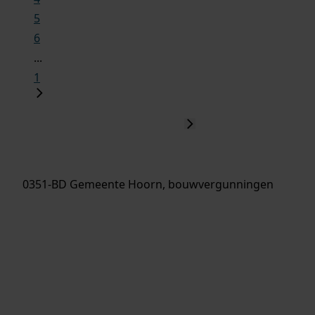
5
6
...
1
0351-BD Gemeente Hoorn, bouwvergunningen