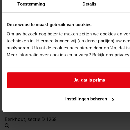
1964
Toestemming
Details
Beschrijving:
Verbouw woning en werkplaats
Deze website maakt gebruik van cookies
Datum vergunning:
Om uw bezoek nog beter te maken zetten we cookies en verg
17-02-1964
technieken in. Hiermee kunnen wij (en derde partijen) uw ge
Adres:
analyseren. U kunt de cookies accepteren door op 'Ja, dat is 
Meer informatie over cookies en privacy? Bekijk ons privac
Berkhout, Oosteinde 109
Nieuw adres:
Ja, dat is prima
Berkhout, Oosteinde 109
Instellingen beheren
Perceel:
Berkhout, sectie D 1268