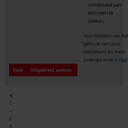
combinatie van
woorden te
zoeken.
Voorbeelden van he
gebruik van deze
leestekens en meer
zoektips vindt u
hier
.
Zoek
Uitgebreid zoeken
1
...
2
3