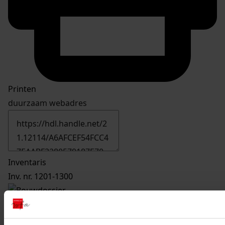
Printen
duurzaam webadres
Inventaris
Inv. nr. 1201-1300
1298
Verbouw woning en werkplaats, 1964
Datering
: