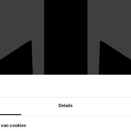
Details
 van cookies