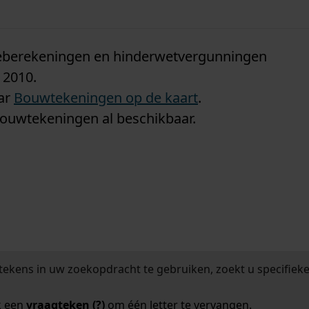
n
tieberekeningen en hinderwetvergunningen
 2010.
aar
Bouwtekeningen op de kaart
.
bouwtekeningen al beschikbaar.
tekens in uw zoekopdracht te gebruiken, zoekt u specifieker
k een
vraagteken (?)
om één letter te vervangen.