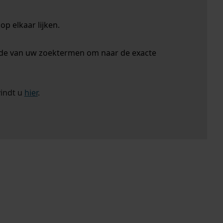
p elkaar lijken.
nde van uw zoektermen om naar de exacte
vindt u
hier
.