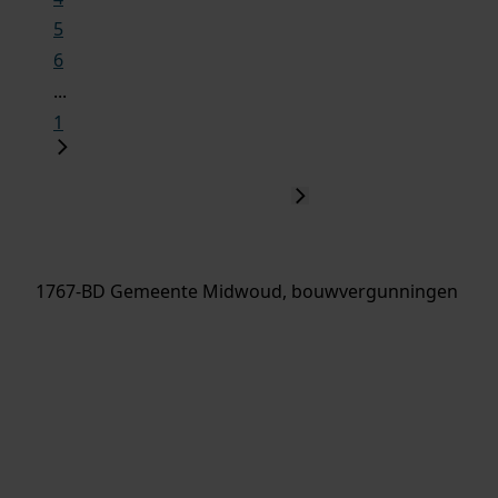
5
6
...
1
1767-BD Gemeente Midwoud, bouwvergunningen