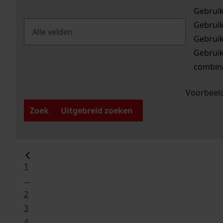
Gebrui
Gebrui
Gebrui
Gebrui
combina
Voorbeeld
Zoek
Uitgebreid zoeken
1
...
2
3
4