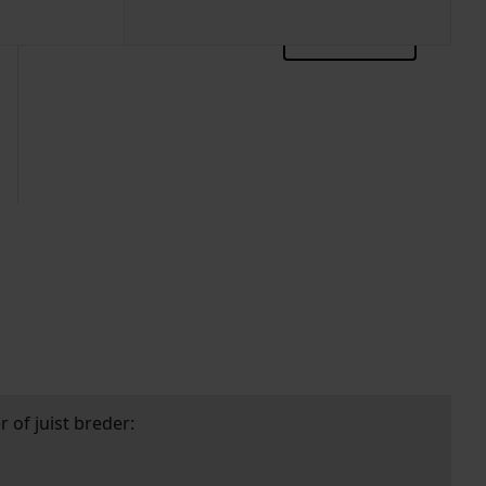
zoektips
 of juist breder: