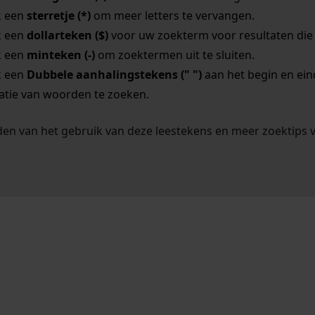
k een
sterretje (*)
om meer letters te vervangen.
k een
dollarteken ($)
voor uw zoekterm voor resultaten die o
k een
minteken (-)
om zoektermen uit te sluiten.
k een
Dubbele aanhalingstekens (" ")
aan het begin en ei
tie van woorden te zoeken.
en van het gebruik van deze leestekens en meer zoektips 