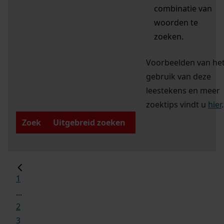
combinatie van
woorden te
zoeken.
Voorbeelden van he
gebruik van deze
leestekens en meer
zoektips vindt u
hier
.
Zoek
Uitgebreid zoeken
1
...
2
3