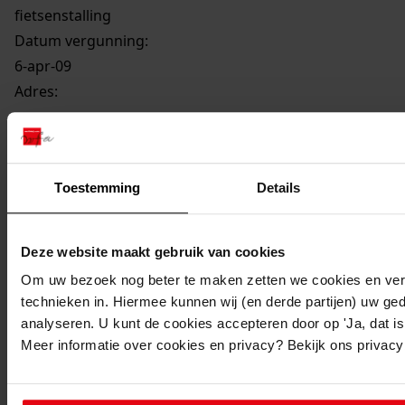
fietsenstalling
Datum vergunning:
6-apr-09
Adres:
Oostwoud, Broerdijk 39
Perceel:
Toestemming
Details
Medemblik, sectie R 226
Deze website maakt gebruik van cookies
Gemeente:
Om uw bezoek nog beter te maken zetten we cookies en verg
Medemblik
technieken in. Hiermee kunnen wij (en derde partijen) uw ge
Kern of buurt:
analyseren. U kunt de cookies accepteren door op 'Ja, dat is 
Meer informatie over cookies en privacy? Bekijk ons privac
Oostwoud
Oude Orde:
BVMED/01009