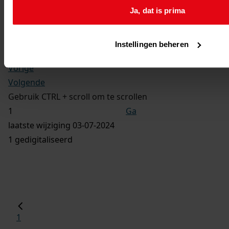
Ga naar dit stuk:
Ja, dat is prima
Bouwen van een berging hobbyruimte overdekte
fietsenstalling, 2009 - 2011
Instellingen beheren
Vorige
Volgende
Gebruik CTRL + scroll om te scrollen
Ga
laatste wijziging 03-07-2024
1 gedigitaliseerd
1