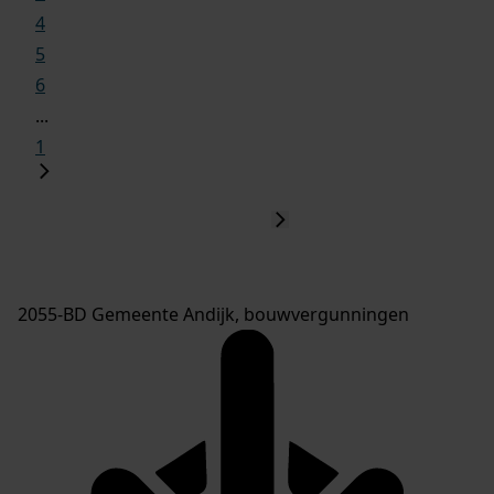
4
5
6
...
1
2055-BD Gemeente Andijk, bouwvergunningen