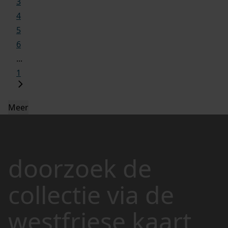
3
4
5
6
...
1
Meer
doorzoek de
collectie via de
westfriese kaart