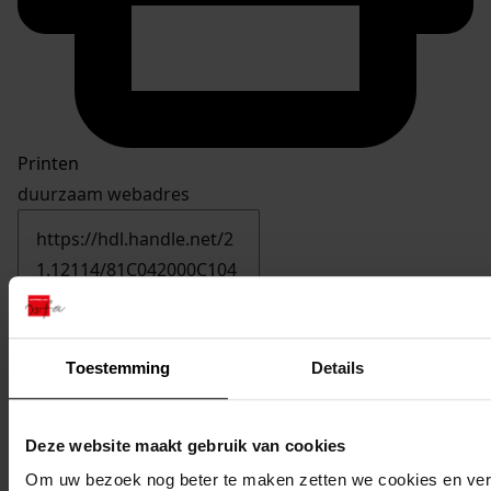
Printen
duurzaam webadres
Inventaris
inv. nr. 2801-3000
Toestemming
Details
2908
Vernieuwen van de voor- en zijgevel, 2008
Datering
:
Deze website maakt gebruik van cookies
2008
Om uw bezoek nog beter te maken zetten we cookies en verg