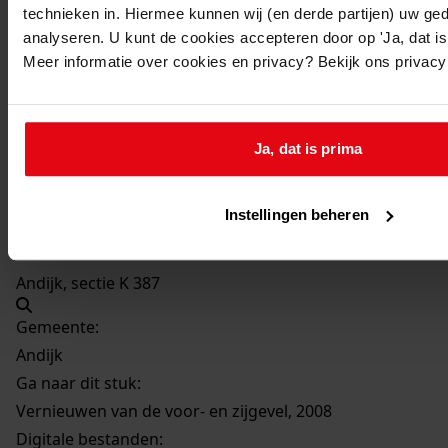
Beschrijving:
technieken in. Hiermee kunnen wij (en derde partijen) uw ge
analyseren. U kunt de cookies accepteren door op 'Ja, dat is 
Vernieuwen van de voor- en zijgevel
Meer informatie over cookies en privacy? Bekijk ons privac
Datum vergunning:
20-05-2008
Adres:
Ja, dat is prima
Andijk, Dijkweg 249
Instellingen beheren
Perceel:
Andijk, sectie K 387
Gemeente:
Andijk
Ga naar dit stuk:
Vernieuwen van de voor- en zijgevel, 2008
Digitale bestanden: