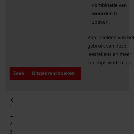
combinatie van
woorden te
zoeken.
Voorbeelden van he
gebruik van deze
leestekens en meer
zoektips vindt u
hier
.
Zoek
Uitgebreid zoeken
1
...
2
3