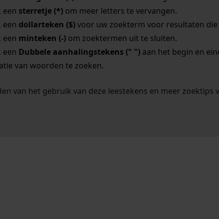
k een
sterretje (*)
om meer letters te vervangen.
k een
dollarteken ($)
voor uw zoekterm voor resultaten die o
k een
minteken (-)
om zoektermen uit te sluiten.
k een
Dubbele aanhalingstekens (" ")
aan het begin en ei
tie van woorden te zoeken.
en van het gebruik van deze leestekens en meer zoektips 