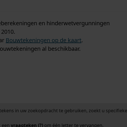
n
tieberekeningen en hinderwetvergunningen
 2010.
aar
Bouwtekeningen op de kaart
.
bouwtekeningen al beschikbaar.
tekens in uw zoekopdracht te gebruiken, zoekt u specifieker
k een
vraagteken (?)
om één letter te vervangen.