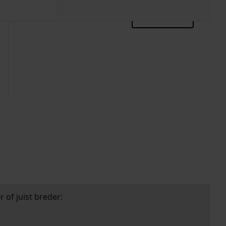
zoektips
 of juist breder: