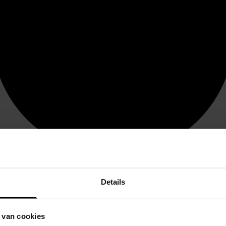
Details
 van cookies