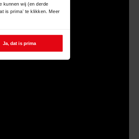
e kunnen wij (en derde
t is prima' te klikken. Meer
Ja, dat is prima