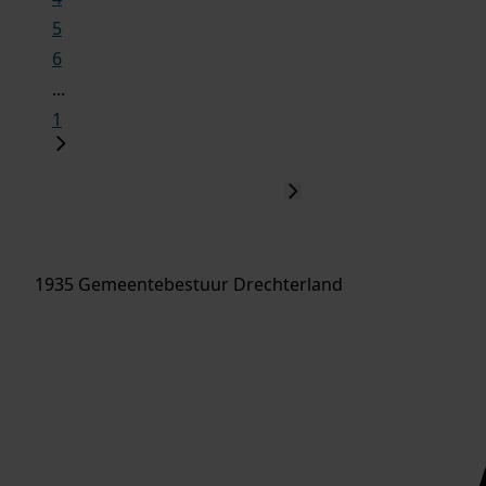
5
6
...
1
1935 Gemeentebestuur Drechterland