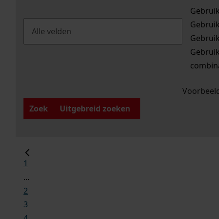
Gebrui
Gebrui
Gebrui
Gebrui
combina
Voorbeeld
Zoek
Uitgebreid zoeken
1
...
2
3
4