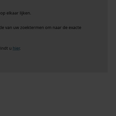
p elkaar lijken.
nde van uw zoektermen om naar de exacte
vindt u
hier
.