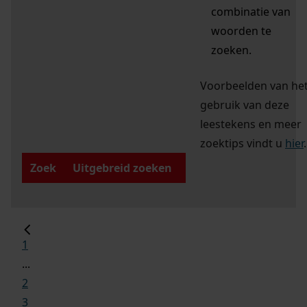
combinatie van
woorden te
zoeken.
Voorbeelden van he
gebruik van deze
leestekens en meer
zoektips vindt u
hier
.
Zoek
Uitgebreid zoeken
1
...
2
3