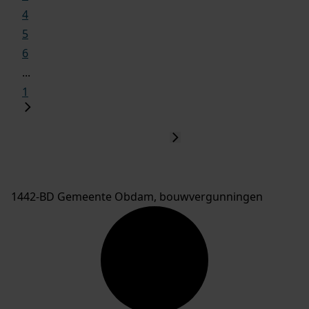
4
5
6
...
1
1442-BD Gemeente Obdam, bouwvergunningen