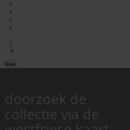
3
4
5
6
...
1
Meer
doorzoek de
collectie via de
westfriese kaart