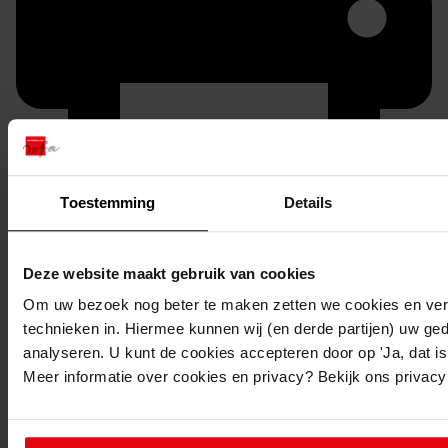
Toestemming
Details
Printen
duurzaam webadres
Deze website maakt gebruik van cookies
Om uw bezoek nog beter te maken zetten we cookies en verg
technieken in. Hiermee kunnen wij (en derde partijen) uw ge
analyseren. U kunt de cookies accepteren door op 'Ja, dat is 
Inventaris
Meer informatie over cookies en privacy? Bekijk ons privac
10. nrs. 900-937