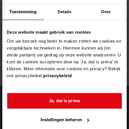
Helaas, er is een fout opgetreden
Toestemming
Details
Over
Door een fout tijdens het verwerken van deze pagina is het niet
mogelijk om deze pagina te kunnen bekijken.
Deze website maakt gebruik van cookies
404
- Not Found
Om uw bezoek nog beter te maken zetten we cookies en
vergelijkbare technieken in. Hiermee kunnen wij (en
Mogelijk kunt u deze pagina niet bezoeken door:
derde partijen) uw gedrag op onze website analyseren. U
kunt de cookies accepteren door op 'Ja, dat is prima' te
een
verouderde bladwijzer/favoriet
klikken. Meer informatie over cookies en privacy? Bekijk
een zoekmachine heeft een
verouderde lijst van de website
ons privacybeleid
privacybeleid
een
fout getypt
adres
Ja, dat is prima
doorzoek de
Instellingen beheren