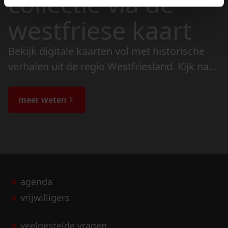
collectie via de
westfriese kaart
Bekijk digitale kaarten vol met historische
verhalen uit de regio Westfriesland. Kijk naar
de veranderingen in het landschap en lees
de bijzondere verhalen.
meer weten
agenda
vrijwilligers
veelgestelde vragen