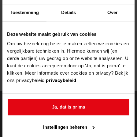
Helaas, er is een fout opgetreden
Toestemming
Details
Over
Door een fout tijdens het verwerken van deze pagina is het niet
mogelijk om deze pagina te kunnen bekijken.
Deze website maakt gebruik van cookies
404
- Not Found
Om uw bezoek nog beter te maken zetten we cookies en
vergelijkbare technieken in. Hiermee kunnen wij (en
Mogelijk kunt u deze pagina niet bezoeken door:
derde partijen) uw gedrag op onze website analyseren. U
kunt de cookies accepteren door op 'Ja, dat is prima' te
een
verouderde bladwijzer/favoriet
klikken. Meer informatie over cookies en privacy? Bekijk
een zoekmachine heeft een
verouderde lijst van de website
ons privacybeleid
privacybeleid
een
fout getypt
adres
Ja, dat is prima
doorzoek de
Instellingen beheren