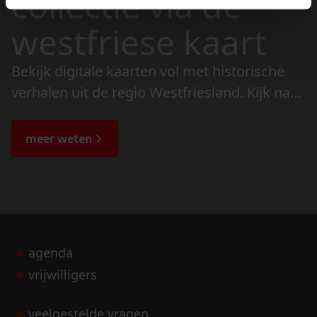
collectie via de
westfriese kaart
Bekijk digitale kaarten vol met historische
verhalen uit de regio Westfriesland. Kijk naar
de veranderingen in het landschap en lees
de bijzondere verhalen.
meer weten
agenda
vrijwilligers
veelgestelde vragen