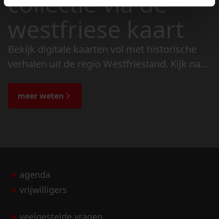
collectie via de
westfriese kaart
Bekijk digitale kaarten vol met historische
verhalen uit de regio Westfriesland. Kijk naar
de veranderingen in het landschap en lees
de bijzondere verhalen.
meer weten
agenda
vrijwilligers
veelgestelde vragen