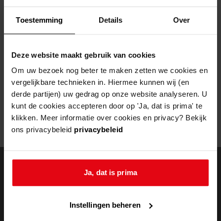
Helaas, er is een fout opgetreden
Toestemming
Details
Over
Door een fout tijdens het verwerken van deze pagina is het niet
mogelijk om deze pagina te kunnen bekijken.
Deze website maakt gebruik van cookies
404
- Not Found
Om uw bezoek nog beter te maken zetten we cookies en
vergelijkbare technieken in. Hiermee kunnen wij (en
Mogelijk kunt u deze pagina niet bezoeken door:
derde partijen) uw gedrag op onze website analyseren. U
kunt de cookies accepteren door op 'Ja, dat is prima' te
een
verouderde bladwijzer/favoriet
klikken. Meer informatie over cookies en privacy? Bekijk
een zoekmachine heeft een
verouderde lijst van de website
ons privacybeleid
privacybeleid
een
fout getypt
adres
Ja, dat is prima
doorzoek de
Instellingen beheren