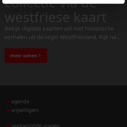
collectie via de
westfriese kaart
Bekijk digitale kaarten vol met historische
verhalen uit de regio Westfriesland. Kijk naar
de veranderingen in het landschap en lees
de bijzondere verhalen.
meer weten
agenda
vrijwilligers
veelgestelde vragen