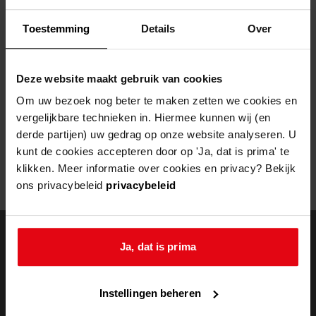
Helaas, er is een fout opgetreden
Toestemming
Details
Over
Door een fout tijdens het verwerken van deze pagina is het niet
mogelijk om deze pagina te kunnen bekijken.
Deze website maakt gebruik van cookies
404
- Not Found
Om uw bezoek nog beter te maken zetten we cookies en
vergelijkbare technieken in. Hiermee kunnen wij (en
Mogelijk kunt u deze pagina niet bezoeken door:
derde partijen) uw gedrag op onze website analyseren. U
kunt de cookies accepteren door op 'Ja, dat is prima' te
een
verouderde bladwijzer/favoriet
klikken. Meer informatie over cookies en privacy? Bekijk
een zoekmachine heeft een
verouderde lijst van de website
ons privacybeleid
privacybeleid
een
fout getypt
adres
Ja, dat is prima
doorzoek de
Instellingen beheren