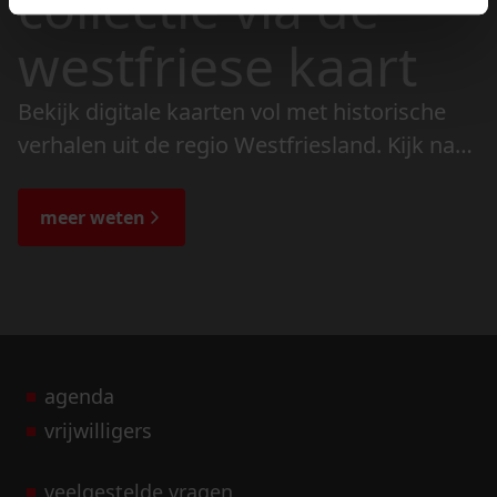
collectie via de
westfriese kaart
Bekijk digitale kaarten vol met historische
verhalen uit de regio Westfriesland. Kijk naar
de veranderingen in het landschap en lees
de bijzondere verhalen.
meer weten
agenda
vrijwilligers
veelgestelde vragen