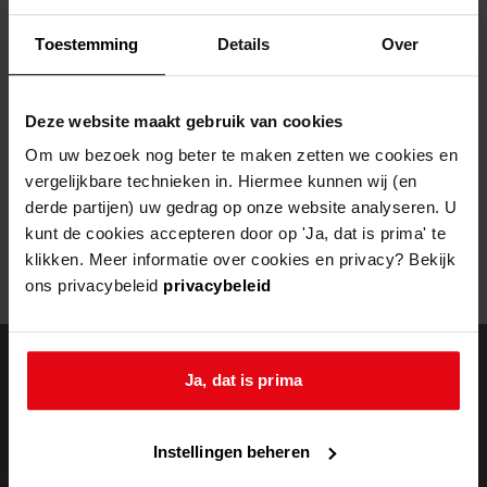
Helaas, er is een fout opgetreden
Toestemming
Details
Over
Door een fout tijdens het verwerken van deze pagina is het niet
mogelijk om deze pagina te kunnen bekijken.
Deze website maakt gebruik van cookies
404
- Not Found
Om uw bezoek nog beter te maken zetten we cookies en
vergelijkbare technieken in. Hiermee kunnen wij (en
Mogelijk kunt u deze pagina niet bezoeken door:
derde partijen) uw gedrag op onze website analyseren. U
kunt de cookies accepteren door op 'Ja, dat is prima' te
een
verouderde bladwijzer/favoriet
klikken. Meer informatie over cookies en privacy? Bekijk
een zoekmachine heeft een
verouderde lijst van de website
ons privacybeleid
privacybeleid
een
fout getypt
adres
Ja, dat is prima
doorzoek de
Instellingen beheren