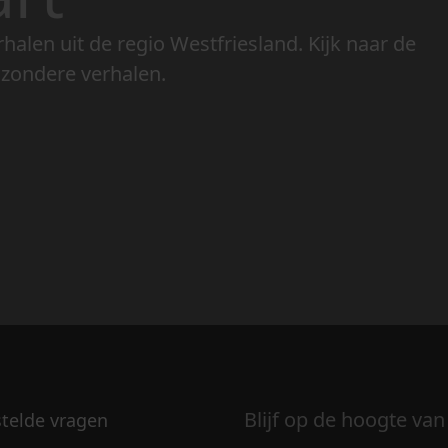
rhalen uit de regio Westfriesland. Kijk naar de
jzondere verhalen.
Blijf op de hoogte van
stelde vragen