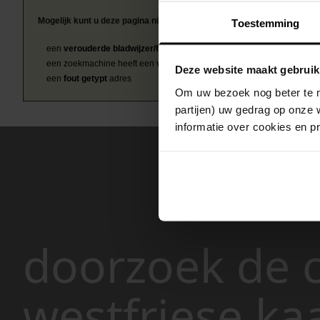
Mogelijk kunt u deze pagina niet bezoeken door:
Toestemming
een
verouderde bladwijzer/favoriet
een zoekmachine heeft een
verouderde lijst van de website
Deze website maakt gebruik
een
fout getypt
adres
Om uw bezoek nog beter te m
partijen) uw gedrag op onze 
informatie over cookies en p
doorzoek de c
westfriese ka