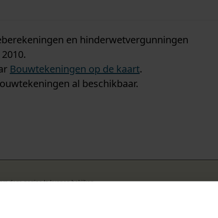
n
tieberekeningen en hinderwetvergunningen
 2010.
aar
Bouwtekeningen op de kaart
.
bouwtekeningen al beschikbaar.
k om deze pagina te kunnen bekijken.