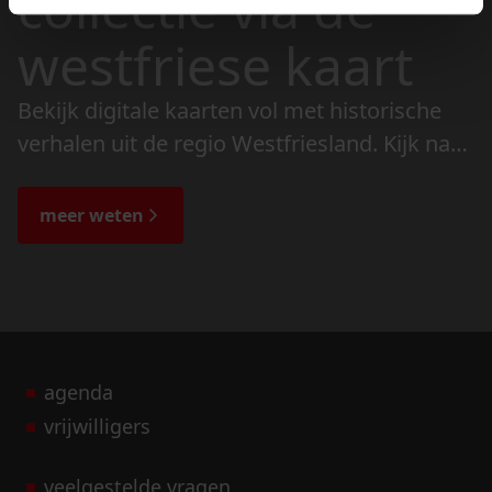
collectie via de
westfriese kaart
Bekijk digitale kaarten vol met historische
verhalen uit de regio Westfriesland. Kijk naar
de veranderingen in het landschap en lees
de bijzondere verhalen.
meer weten
agenda
vrijwilligers
veelgestelde vragen