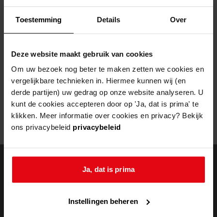
Helaas, er is een fout opgetreden
Toestemming
Details
Over
Door een fout tijdens het verwerken van deze pagina is het niet
mogelijk om deze pagina te kunnen bekijken.
Deze website maakt gebruik van cookies
404
- Not Found
Om uw bezoek nog beter te maken zetten we cookies en
vergelijkbare technieken in. Hiermee kunnen wij (en
Mogelijk kunt u deze pagina niet bezoeken door:
derde partijen) uw gedrag op onze website analyseren. U
kunt de cookies accepteren door op 'Ja, dat is prima' te
een
verouderde bladwijzer/favoriet
klikken. Meer informatie over cookies en privacy? Bekijk
een zoekmachine heeft een
verouderde lijst van de website
ons privacybeleid
privacybeleid
een
fout getypt
adres
Ja, dat is prima
doorzoek de
Instellingen beheren