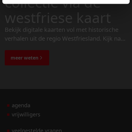
collectie via de
westfriese kaart
Bekijk digitale kaarten vol met historische
verhalen uit de regio Westfriesland. Kijk naar
de veranderingen in het landschap en lees
de bijzondere verhalen.
meer weten
agenda
vrijwilligers
veelgestelde vragen