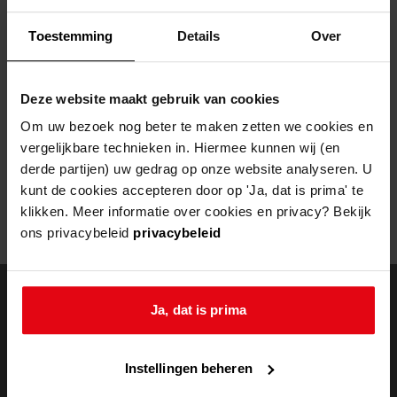
Helaas, er is een fout opgetreden
Toestemming
Details
Over
Door een fout tijdens het verwerken van deze pagina is het niet
mogelijk om deze pagina te kunnen bekijken.
Deze website maakt gebruik van cookies
404
- Not Found
Om uw bezoek nog beter te maken zetten we cookies en
vergelijkbare technieken in. Hiermee kunnen wij (en
Mogelijk kunt u deze pagina niet bezoeken door:
derde partijen) uw gedrag op onze website analyseren. U
kunt de cookies accepteren door op 'Ja, dat is prima' te
een
verouderde bladwijzer/favoriet
klikken. Meer informatie over cookies en privacy? Bekijk
een zoekmachine heeft een
verouderde lijst van de website
ons privacybeleid
privacybeleid
een
fout getypt
adres
Ja, dat is prima
doorzoek de
Instellingen beheren