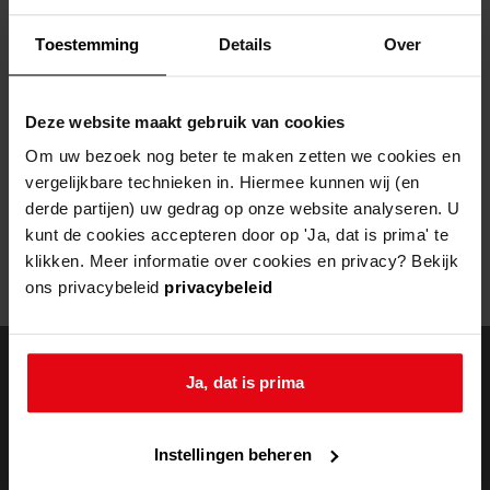
Helaas, er is een fout opgetreden
Toestemming
Details
Over
Door een fout tijdens het verwerken van deze pagina is het niet
mogelijk om deze pagina te kunnen bekijken.
Deze website maakt gebruik van cookies
404
- Not Found
Om uw bezoek nog beter te maken zetten we cookies en
vergelijkbare technieken in. Hiermee kunnen wij (en
Mogelijk kunt u deze pagina niet bezoeken door:
derde partijen) uw gedrag op onze website analyseren. U
kunt de cookies accepteren door op 'Ja, dat is prima' te
een
verouderde bladwijzer/favoriet
klikken. Meer informatie over cookies en privacy? Bekijk
een zoekmachine heeft een
verouderde lijst van de website
ons privacybeleid
privacybeleid
een
fout getypt
adres
Ja, dat is prima
doorzoek de
Instellingen beheren