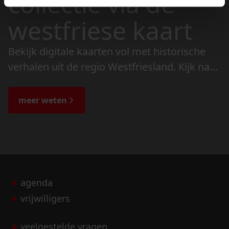
collectie via de
westfriese kaart
Bekijk digitale kaarten vol met historische
verhalen uit de regio Westfriesland. Kijk naar
de veranderingen in het landschap en lees
de bijzondere verhalen.
meer weten
agenda
vrijwilligers
veelgestelde vragen