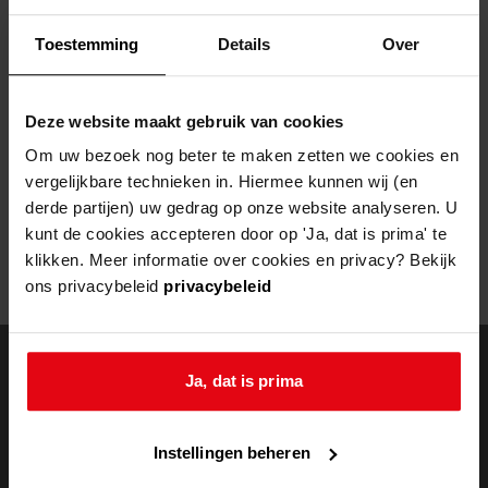
Helaas, er is een fout opgetreden
Toestemming
Details
Over
Door een fout tijdens het verwerken van deze pagina is het niet
mogelijk om deze pagina te kunnen bekijken.
Deze website maakt gebruik van cookies
404
- Not Found
Om uw bezoek nog beter te maken zetten we cookies en
vergelijkbare technieken in. Hiermee kunnen wij (en
Mogelijk kunt u deze pagina niet bezoeken door:
derde partijen) uw gedrag op onze website analyseren. U
kunt de cookies accepteren door op 'Ja, dat is prima' te
een
verouderde bladwijzer/favoriet
klikken. Meer informatie over cookies en privacy? Bekijk
een zoekmachine heeft een
verouderde lijst van de website
ons privacybeleid
privacybeleid
een
fout getypt
adres
Ja, dat is prima
doorzoek de
Instellingen beheren