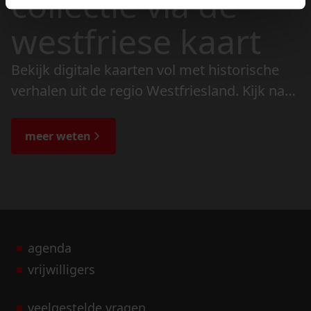
collectie via de
westfriese kaart
Bekijk digitale kaarten vol met historische
verhalen uit de regio Westfriesland. Kijk naar
de veranderingen in het landschap en lees
de bijzondere verhalen.
meer weten
agenda
vrijwilligers
veelgestelde vragen